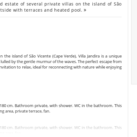
 estate of several private villas on the island of São
tside with terraces and heated pool.
n the island of São Vicente (Cape Verde), Villa Jandira is a unique
lulled by the gentle murmur of the waves. The perfect escape from
invitation to relax, ideal for reconnecting with nature while enjoying
180 cm. Bathroom private, with shower. WC in the bathroom. This
ng area, private terrace, fan.
180 cm. Bathroom private, with shower. WC in the bathroom. This
ng area, fan.