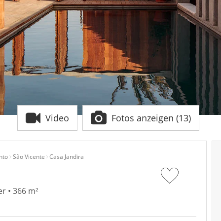
Video
Fotos anzeigen (13)
nto
São Vicente
Casa Jandira
r • 366 m²