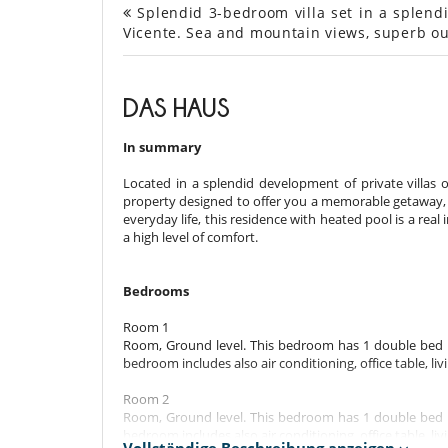
Splendid 3-bedroom villa set in a splendid
Vicente. Sea and mountain views, superb ou
DAS HAUS
In summary
Located in a splendid development of private villas o
property designed to offer you a memorable getaway, 
everyday life, this residence with heated pool is a real 
a high level of comfort.
Bedrooms
Room 1
Room, Ground level. This bedroom has 1 double bed 
bedroom includes also air conditioning, office table, livi
Room 2
Room, Ground level. This bedroom has 1 double bed 
bedroom includes also air conditioning, office table, livi