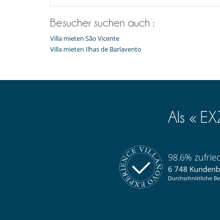
Besucher suchen auch :
Villa mieten São Vicente
Villa mieten Ilhas de Barlavento
Als « E
98.6% zufri
6 748 Kunden
Durchschnittliche Be