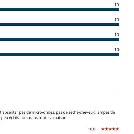
10
Innenhof
Kombiniertes Ess- und Wohnzimmer
Privatparkplatz
10
Direktzugang zum Strand
10
10
Indoor-Plancha
Steam oven
Beheizter Außen-Swimmingpool
Fernseher
Pool mit Salzfilterung
nt absents : pas de micro-ondes, pas de sèche-cheveux, lampes de
 peu éclairantes dans toute la maison.
10.0