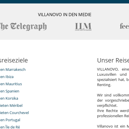
VILLANOVO IN DEN MEDIE
reiseziele
Unser Reis
VILLANOVO, ein
eten Marrakesch
Luxusvillen und
ten Ibiza
spezialisiert hat,
ten Mauritius
Renting.
eten Spanien
Wir sind vollkomm
ten Korsika
der vorgeschrieb
ieten Méribel
verpflichtet.
Ihre Rechte werd
ieten Courchevel
professionellen R
ten Portugal
Villanovo ist ein 
ten Île de Ré