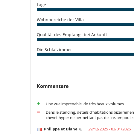
Für Ihren Komfort und Ihr Wohlbefinden
Lage
Fernsehraum
Klimaanlage nur in den Zimmern
Lesezimmer
Wohnbereiche der Villa
In der Nähe
Direkter Zugang zum Meer
Qualität des Empfangs bei Ankunft
Kinder
Die Schlafzimmer
Kinder willkommen
Küche und Ausstattung
Doppelkühlschrank
Kaffeemaschine (Kapsel)
voll ausgestattete Küche
Kommentare
Unterhaltung, Wohlbefinden & Sport
Außen-Swimmingpool
Bücher
Une vue imprenable, de très beaux volumes.
Internetzugang (Wifi)
Dans le standing, détails d’habitations bizarreme
chevet hyper ne permettant pas de lire, ampoules
Philippe et Diane K.
29/12/2025 - 03/01/2026