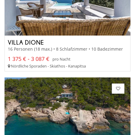
VILLA DIONE
16 Personen (18 max.) • 8 Schlafzimmer • 10 Badezimmer
1 375 € - 3 087 €
pro Nacht
Nördliche Sporaden - Skiathos - Kanapitsa