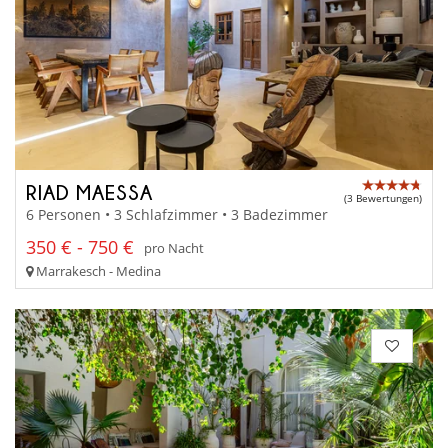
RIAD MAESSA
(3 Bewertungen)
6 Personen • 3 Schlafzimmer • 3 Badezimmer
350 € - 750 €
pro Nacht
Marrakesch - Medina