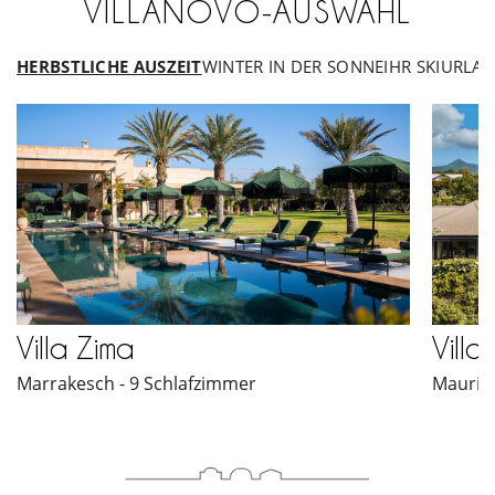
VILLANOVO-AUSWAHL
HERBSTLICHE AUSZEIT
WINTER IN DER SONNE
IHR SKIURLA
Herbstliche
Auszeit
Villa Zima
Villa
Marrakesch - 9 Schlafzimmer
Mauriti