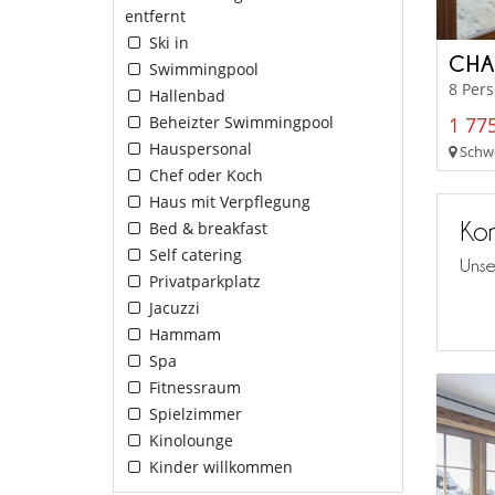
entfernt
Ski in
CHA
Swimmingpool
8 Pers
Hallenbad
1 775
Beheizter Swimmingpool
Hauspersonal
Schwe
Chef oder Koch
Haus mit Verpflegung
Kon
Bed & breakfast
Self catering
Unse
Privatparkplatz
Jacuzzi
Hammam
Spa
Fitnessraum
Spielzimmer
Kinolounge
Kinder willkommen