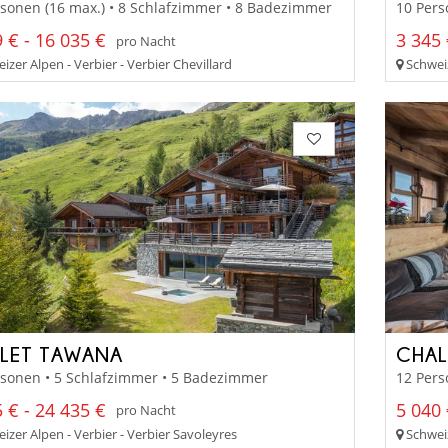
sonen (16 max.) • 8 Schlafzimmer • 8 Badezimmer
10 Pers
 € - 16 035 €
3 345 
pro Nacht
zer Alpen - Verbier - Verbier Chevillard
Schweiz
LET TAWANA
CHAL
rsonen • 5 Schlafzimmer • 5 Badezimmer
12 Pers
 € - 24 435 €
5 040 
pro Nacht
zer Alpen - Verbier - Verbier Savoleyres
Schweiz