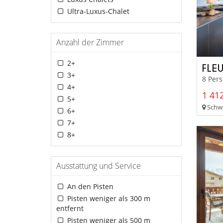
Ultra-Luxus-Chalet
Anzahl der Zimmer
2+
FLEU
3+
8 Per
4+
1 412
5+
Schwe
6+
7+
8+
Ausstattung und Service
An den Pisten
Pisten weniger als 300 m
entfernt
Pisten weniger als 500 m