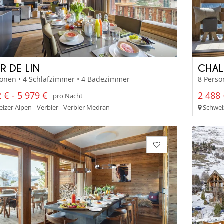
R DE LIN
CHAL
sonen • 4 Schlafzimmer • 4 Badezimmer
8 Perso
 € - 5 979 €
2 488 
pro Nacht
izer Alpen - Verbier - Verbier Medran
Schweiz