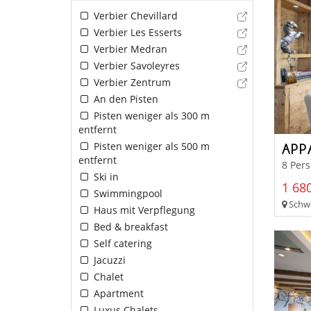
Verbier Chevillard
Verbier Les Esserts
Verbier Medran
Verbier Savoleyres
Verbier Zentrum
An den Pisten
Pisten weniger als 300 m
entfernt
Pisten weniger als 500 m
APP
entfernt
8 Pers
Ski in
1 680
Swimmingpool
Schwe
Haus mit Verpflegung
Bed & breakfast
Self catering
Jacuzzi
Chalet
Apartment
Luxus Chalets