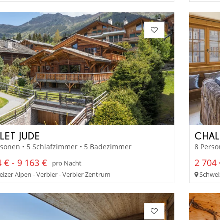
LET JUDE
CHAL
rsonen • 5 Schlafzimmer • 5 Badezimmer
8 Perso
 € - 9 163 €
2 704 
pro Nacht
izer Alpen - Verbier - Verbier Zentrum
Schweiz