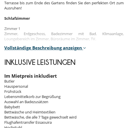
Terrasse bis zum Ende des Gartens finden Sie den perfekten Ort zum
Ausruhen!
Schlafzimmer
Zimmer 1
Zimmer, Erdgeschoss, Badezimmer mit Bad. Klimaanlage,
Loungebereich im Zimmer, Büroräume im Zimmer, TV.
Vollständige Beschreibung anzeigen
Zimmer 2
Zimmer, 1. Stock, Badezimmer mit Bad. Klimaanlage, Büroräume im
Zimmer, TV.
INKLUSIVE LEISTUNGEN
Zimmer 3
Zimmer, 1. Stock, Badezimmer mit Bad. Klimaanlage, TV.
Im Mietpreis inkludiert
Butler
Zimmer 4
Hauspersonal
Zimmer, 1. Stock, Badezimmer mit Bad. Klimaanlage, TV.
Frühstück
Lebensmittelkorb zur Begrüßung
Zimmer 5
Auswahl an Badezusätzen
Suite, Poolebene, Badezimmer mit Bad. Wohnbereich im Zimmer.
Babybett
Bettwäsche und Heimtextilien
Innenbereich
Bettwäsche, die alle 7 Tage gewechselt wird
Flughafentransfer Essaouira
Sie werden in einem großen achteckigen Raum mit einer Glaskuppel,
Hochstuhl