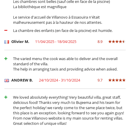
Les chambres sont belles (sauf celle en face de la piscine)
Tischfußball
La bibliothèque est magnifique
Tischtennis
Le service d'accueil de Villanovo à Essaouira n'était
malheureusement pas à la hauteur de nos attentes.
La chambre des enfants (en face de la piscine) est humide.
Olivier M.
11/04/2025 - 18/04/2025
8.9
The varied menu the cook was able to deliver and the overall
standard of the villa.
The help in arranging taxis and providing advice when asked.
ANDREW B.
24/10/2024 - 31/10/2024
9.7
We loved absolutely everything! Very beautiful villa, great staff,
delicious food! Thanks very much to Bujeema and his team for
the perfect holiday! we rarely come to the same place twice, but
this place is an exception. looking forward to see you again guys!
From now Villanovo website is my main source for renting villas.
Great selection of unique villas!