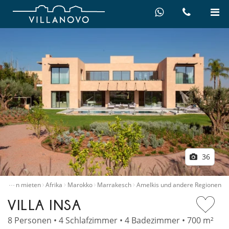
36
…
Villen mieten
Afrika
Marokko
Marrakesch
Amelkis und andere Regionen
VILLA INSA
8 Personen • 4 Schlafzimmer • 4 Badezimmer • 700 m²