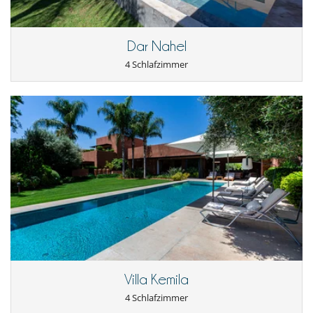
Kinderbett
Küche und Ausstattung
Dar Nahel
Doppelkühlschrank
Kaffeemaschine (Bohnen)
4 Schlafzimmer
Kaffeemaschine (Kapsel)
Mixer
voll ausgestattete Küche
Personal
Koch / Haushälterin
Unterhaltung, Wohlbefinden & Sport
Außen-Swimmingpool
Fernseher
Internetzugang (Wifi)
Kabel- oder Satellitenfernsehen oder Internet
Kinosaal
Piano
Pool mit Chlorfilterung
Pool mit Überlauf
Villa Kemila
4 Schlafzimmer