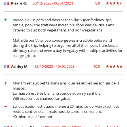
Pierre G.
30/12/2023 - 06/01/2024
8.9
Incredible 3 nights and days at the villa: Super facilities, spa,
tennis, pool, the staff were incredible, food was delicious and
catered to suit both vegetarians and non-vegetarians.
Mathilde our Villanovo concierge was incredible before and
during the trip, helping to organize all of the meals, transfers, a
birthday cake and even a day in Agafay with multiple activities for
a large group.
Ashley M.
12/10/2023 - 15/10/2023
10.0
Myriam est aux petits soins ainsi que les autres personnes de la
maison.
La maison est très bien entretenue et on s’y sent bien
Wifi excellent et chaînes françaises
La localisation est quand même à 25 minutes de Marrakech des
restos, centres etc … mais nous le savions en venant.
40 minutes de l’aéroport