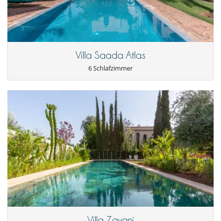
barrier to visiting due to the cost of taxis. I also found the cost a
little high for the food & drink. We had stayed in a similar villa
before and just paid for receipts whereas this was a set cost for
lunch, dinner & wine/beer. Also if you are choosing this option
the Villa manager wanted cash which we hadn't know and
therefore caused a lot of frustration on the last day working out a
payment process which thankfully Villanovo supported us with.
Villa Saada Atlas
6 Schlafzimmer
Luke B.
15/10/2022 - 22/10/2022
9.4
Tres joli espace de vie, extérieur très agréable avec toutes les
commodités : piscine chauffée, tennis...
Maison située dans une résidence privée avec gardien.
Décoration typique de bon goût.
La localisation, éloignée. 30 minutes de Marrakech en
empruntant presque ce que l'on peut qualifier de voie rapide.
Pas de délimitation dans le domaine entre cette maison et les
autres.
Kenny G.
20/12/2020 - 01/01/2021
7.4
Tout est top dans la maison.
Villa Zayani