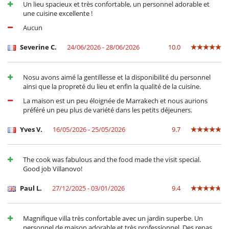
Tischtennis
Un lieu spacieux et très confortable, un personnel adorable et
- Die Stornobedingungen beziehen sich auf die Ortszeit des
une cuisine excellente !
Villastandortes
Unterhaltung, Wohlbefinden & Sport
- Bei Stornierung kann die Höhe der Anzahlung nicht erstattet werden.
Aucun
Beheizter Außen-Swimmingpool
- Stornierung ab
50 Tage
vor Anreisetermin :
100 %
des
Bocciaplatz
Gesamtbetrages sind an Villanovo zu bezahlen.
Fernseher
Severine C.
24/06/2026 - 28/06/2026
10.0
- Bei Nichterscheinen :
100 %
des Gesamtbetrages sind an Villanovo zu
Fernseher in allen Zimmern
bezahlen
Fitnessraum
- Stornierungsgebühr : 100 EUR
Hammam
Nosu avons aimé la gentillesse et la disponibilité du personnel
- Umbuchungsgebühren : 100 EUR
Internetzugang (Wifi)
ainsi que la propreté du lieu et enfin la qualité de la cuisine.
Kabel- oder Satellitenfernsehen oder Internet
La maison est un peu éloignée de Marrakech et nous aurions
Karten- und Brettspiele
préféré un peu plus de variété dans les petits déjeuners.
Massageraum
Privater Außen-Swimmingpool
Yves V.
16/05/2026 - 25/05/2026
9.7
privater Tennisplatz
Tischtennis
The cook was fabulous and the food made the visit special.
Good job Villanovo!
Paul L.
27/12/2025 - 03/01/2026
9.4
Magnifique villa très confortable avec un jardin superbe. Un
personnel de maison adorable et très professionnel. Des repas