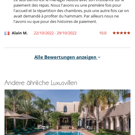
paiement des repas. Nous l'avons vu une première fois pour
l'accueil et la répartition des chambres, puis une autre fois car on
avait demandé à profiter du hammam. Par ailleurs nous ne
l'avons vu que pour des histoires de paiement.
Alain M.
22/10/2022 - 29/10/2022
10.0
The Villa was amazing. We had the pool heated due to the time of
Alle Bewertungen anzeigen
year and glad we did as we spent a lot of time here. The house
staff sorted all of our food and drink and cooked some lovely
food. The Tennis court was really great to have and we had an
excellent Tennis coach visit us Three times during the week. The
Andere ähnliche Luxusvillen
Villa facilities were lovely and everything was very modern. The
staff were very discreet and wouldn't have known they were
there. Villanovo concierge also very helpful with everything we
needed.
Villanovo wa very good and look forward to booking with you
again in the future.
The location was a little remote. Any trips into Marrakech was 30+
minutes. To be honest this is just a small thing but did make it a