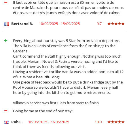
Il faut avoir en tête que la maison est à 35 mn en voiture du
centre de Marrakech, pour nous ce n’était pas un moins car nous
étions avec de très jeunes enfants donc avec volonté de calme.
Bertrand B.
10/09/2025 - 15/09/2025
9.7
Everything about our stay was 5 Star from arrival to departure.
The Villa is an Oasis of excellence from the furnishings to the
Gardens.
Can’t commend the Staff highly enough. Nothing was too much
trouble. Meriam, Nowell & Fatima were amazing and I’d like to
think of them as friends following our visit.
Having a resident visitor like Vanilla was an added bonus to all 12
of us. What a beautiful dog!
One piece of feedback would be to put a drinks fridge out by the
Pool House so we wouldn’t have to disturb Meriam every half
hour by going into the kitchen to get more refreshments.
Villanovo service was first Class from start to finish
Going home at the end of our stay!
Rob F.
16/06/2025 - 23/06/2025
10.0