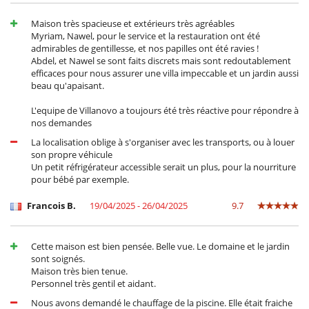
Maison très spacieuse et extérieurs très agréables
Myriam, Nawel, pour le service et la restauration ont été
admirables de gentillesse, et nos papilles ont été ravies !
Abdel, et Nawel se sont faits discrets mais sont redoutablement
efficaces pour nous assurer une villa impeccable et un jardin aussi
beau qu'apaisant.
L'equipe de Villanovo a toujours été très réactive pour répondre à
nos demandes
La localisation oblige à s'organiser avec les transports, ou à louer
son propre véhicule
Un petit réfrigérateur accessible serait un plus, pour la nourriture
pour bébé par exemple.
Francois B.
19/04/2025 - 26/04/2025
9.7
Cette maison est bien pensée. Belle vue. Le domaine et le jardin
sont soignés.
Maison très bien tenue.
Personnel très gentil et aidant.
Nous avons demandé le chauffage de la piscine. Elle était fraiche