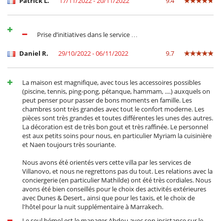
Patrick L.
17/11/2022 - 20/11/2022
9.4
Prise d’initiatives dans le service …
Daniel R.
29/10/2022 - 06/11/2022
9.7
La maison est magnifique, avec tous les accessoires possibles
(piscine, tennis, ping-pong, pétanque, hammam, ....) auxquels on
peut penser pour passer de bons moments en famille. Les
chambres sont très grandes avec tout le confort moderne. Les
pièces sont très grandes et toutes différentes les unes des autres.
La décoration est de très bon gout et très raffinée. Le personnel
est aux petits soins pour nous, en particulier Myriam la cuisinière
et Naen toujours très souriante.
Nous avons été orientés vers cette villa par les services de
Villanovo, et nous ne regrettons pas du tout. Les relations avec la
conciergerie (en particulier Mathilde) ont été très cordiales. Nous
avons été bien conseillés pour le choix des activités extérieures
avec Dunes & Desert., ainsi que pour les taxis, et le choix de
l'hôtel pour la nuit supplémentaire à Marrakech.
Le seul bémol est le manager Abdou avec son insistance sur le