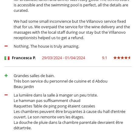
is accessible and the swimming pool is perfect, all the details are
curated.
We had some small inconvience but the Villanovo service fixed
that for us. We overpaid the service for the wine delivery and the
massages with the local staff during our stay but the VIllanovo
receptionists helped us to get a refund.
Nothing. The house is truly amazing.
Francesca P.
29/03/2024 - 01/04/2024
9.1
Grandes salles de bain.
Très bon service du personnel de cuisine et d Abdou
Beau jardin
La lumière dans la salle à manger un peu triste.
Le hamman pas suffisamment chaud
Raquettes Table de ping pong étaient cassées
Les chambres peuvent être bruyantes à cause du hall d’entrée
ouvert. Le son remonte vers les étages.
La douche de pluie dans la chambre parentale devraient être
détartrée.