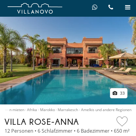
33
…
Villen mieten
Afrika
Marokko
Marrakesch
Amelkis und andere Regionen
VILLA ROSE-ANNA
12 Personen • 6 Schlafzimmer • 6 Badezimmer • 650 m²