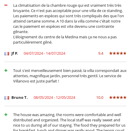
La climatisation de la chambre rouge qui est vraiment très très
bruyante. Ce n'est pas acceptable pour une villa de ce standing.
Les paiements en espèces qui sont très compliqués des que l'on
atteind certaine somme. A 10 dans la villa comme c'était notre
cas le paiement en espèces est vite devenu une contrainte
gênante.
L'éloignement du centre de la Medina mais ça ne nous a pas
particulièrement gêné.
Jf P.
04/07/2024 - 14/07/2024
9.4
Tout s'est merveilleusement bien passé, la villa correspondait aux
attentes, magnifique jardin, personnel très gentil. Le service de
Villanovo est juste parfait !
Bruno T.
08/05/2024 - 12/05/2024
10.0
The house was amazing, the rooms were comfortable and well
distributed and organized. The local staff was really sweet and
nice to us during all of our staying. The food they prepared for us
for breakfast, lunch and dinner was really good. The tennis court