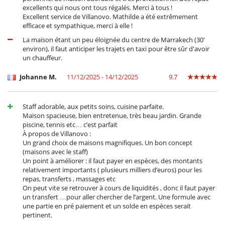
excellents qui nous ont tous régalés. Merci à tous !
Excellent service de Villanovo. Mathilde a été extrêmement
efficace et sympathique, merci à elle !
La maison étant un peu éloignée du centre de Marrakech (30'
environ), il faut anticiper les trajets en taxi pour être sûr d'avoir
un chauffeur.
Johanne M.
11/12/2025 - 14/12/2025
9.7
Staff adorable, aux petits soins, cuisine parfaite.
Maison spacieuse, bien entretenue, très beau jardin. Grande
piscine, tennis etc… c’est parfait
À propos de Villanovo :
Un grand choix de maisons magnifiques. Un bon concept
(maisons avec le staff)
Un point à améliorer : il faut payer en espèces, des montants
relativement importants ( plusieurs milliers d’euros) pour les
repas, transferts , massages etc
On peut vite se retrouver à cours de liquidités , donc il faut payer
un transfert …pour aller chercher de l’argent. Une formule avec
une partie en pré paiement et un solde en espèces serait
pertinent.