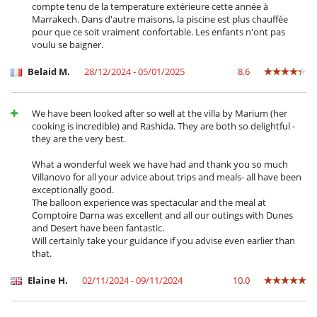
compte tenu de la temperature extérieure cette année à
Marrakech. Dans d'autre maisons, la piscine est plus chauffée
pour que ce soit vraiment confortable. Les enfants n'ont pas
voulu se baigner.
Belaid M.
28/12/2024 - 05/01/2025
8.6
We have been looked after so well at the villa by Marium (her
cooking is incredible) and Rashida. They are both so delightful -
they are the very best.
What a wonderful week we have had and thank you so much
Villanovo for all your advice about trips and meals- all have been
exceptionally good.
The balloon experience was spectacular and the meal at
Comptoire Darna was excellent and all our outings with Dunes
and Desert have been fantastic.
Will certainly take your guidance if you advise even earlier than
that.
Elaine H.
02/11/2024 - 09/11/2024
10.0