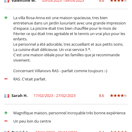
Valentine W.
05/05/2023 - 09/05/2023
8.6
La villa Rosa-Anna est une maison spacieuse, tres bien
entretenue dans un jardin luxuriant avec une grande impression
d'espace. La piscine était tres bien chauffée pour le mois de
Février ce qui était tres agréable et le tennis un vrai plus pour les
enfants.
Le personnel a été adorable, tres accueillant et aux petits soins.
La cuisine était délicieuse. Un vrai service 5 *.
C'est une maison idéale pour les familles que je recommande
vivement.
Concernant Villanovo RAS - parfait comme toujours :-)
RAS. C'etait parfait.
Sarah H.
17/02/2023 - 27/02/2023
8.6
Magnifique maison, personnel incroyable très bonne expérience
Un peu loin du centre