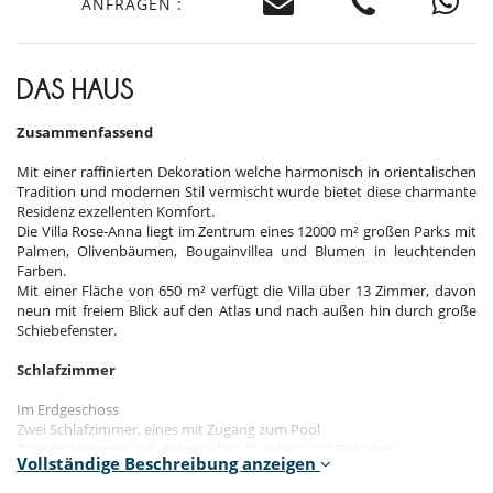
ANFRAGEN :
DAS HAUS
Zusammenfassend
Mit einer raffinierten Dekoration welche harmonisch in orientalischen
Tradition und modernen Stil vermischt wurde bietet diese charmante
Residenz exzellenten Komfort.
Die Villa Rose-Anna liegt im Zentrum eines 12000 m² großen Parks mit
Palmen, Olivenbäumen, Bougainvillea und Blumen in leuchtenden
Farben.
Mit einer Fläche von 650 m² verfügt die Villa über 13 Zimmer, davon
neun mit freiem Blick auf den Atlas und nach außen hin durch große
Schiebefenster.
Schlafzimmer
Im Erdgeschoss
Zwei Schlafzimmer, eines mit Zugang zum Pool
Zwei Badezimmer mit italienischen Duschen und Toiletten
Vollständige Beschreibung anzeigen
Im ersten Stock