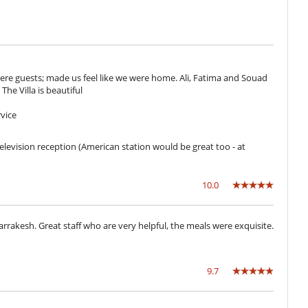
were guests; made us feel like we were home. Ali, Fatima and Souad
he Villa is beautiful
rvice
levision reception (American station would be great too - at
10.0
arrakesh. Great staff who are very helpful, the meals were exquisite.
9.7