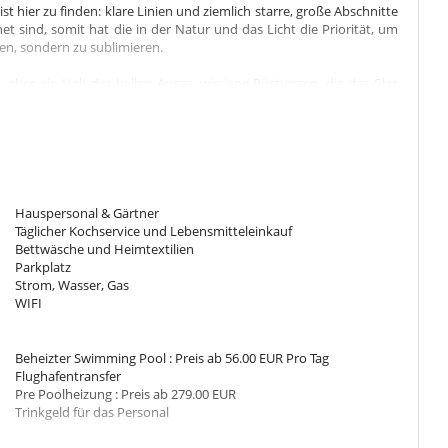
st hier zu finden: klare Linien und ziemlich starre, große Abschnitte
 sind, somit hat die in der Natur und das Licht die Priorität, um
en, sondern zu sublimieren.
, aber ein Halt des hellen Auges, wie jene Rüstungen, die das Glas
ht der Linien zuzulassen, die Bedeutung der Terrassen, die sich auf
Freien direkt zu genießen, glatte Oberflächen, scharfe Kanten,
Hauspersonal & Gärtner
Täglicher Kochservice und Lebensmitteleinkauf
ung, Badezimmer (mit Dusche und Badewanne), Haartrockner ...
Bettwäsche und Heimtextilien
Zugang zum Pool, eigenem Bad und WC
Parkplatz
 90x2 eingestellt werden) mit Tisch. Bad mit Dusche und WC. 1
Strom, Wasser, Gas
WIFI
Beheizter Swimming Pool : Preis ab 56.00 EUR Pro Tag
Flughafentransfer
Pre Poolheizung : Preis ab 279.00 EUR
Trinkgeld für das Personal
dem Tisch aus Teakholz mit Blick auf den Garten