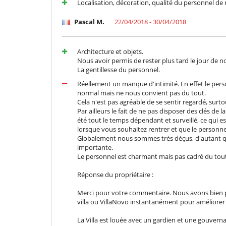
Localisation, décoration, qualité du personnel de
Pascal M.
22/04/2018 - 30/04/2018
Architecture et objets.
Nous avoir permis de rester plus tard le jour de n
La gentillesse du personnel.
Réellement un manque d'intimité. En effet le perso
normal mais ne nous convient pas du tout.
Cela n'est pas agréable de se sentir regardé, surto
Par ailleurs le fait de ne pas disposer des clés de
été tout le temps dépendant et surveillé, ce qui e
lorsque vous souhaitez rentrer et que le personn
Globalement nous sommes très déçus, d'autant que
importante.
Le personnel est charmant mais pas cadré du tout.
Réponse du propriétaire :
Merci pour votre commentaire. Nous avons bien pr
villa ou VillaNovo instantanément pour améliorer 
La Villa est louée avec un gardien et une gouvernan