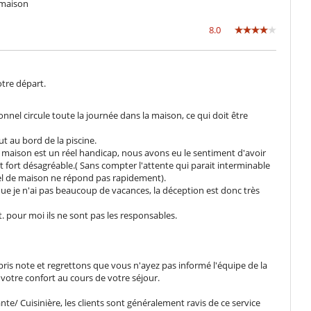
 maison
8.0
otre départ.
nnel circule toute la journée dans la maison, ce qui doit être
ut au bord de la piscine.
 la maison est un réel handicap, nous avons eu le sentiment d'avoir
st fort désagréable.( Sans compter l'attente qui parait interminable
el de maison ne répond pas rapidement).
 je n'ai pas beaucoup de vacances, la déception est donc très
 pour moi ils ne sont pas les responsables.
is note et regrettons que vous n'ayez pas informé l'équipe de la
votre confort au cours de votre séjour.
te/ Cuisinière, les clients sont généralement ravis de ce service