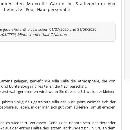
 neben den Majorelle Garten im Stadtzentrum von
r, beheizter Pool, Hauspersonal
ür jeden Aufenthalt zwischen 01/07/2026 und 31/08/2026
1/08/2026, Mindestaufenthalt 7 Nächte
)
artens gelegen, genießt die Villa Kalla die Atmosphäre, die von
 und bunte Bougainvillea teilen die Nachbarschaft.
e erst wahrgenommen wird, wenn Sie über die Schwelle der kleinen
Jahren völlig neu gestaltete Villa der 50er Jahre widmet sich der
tmosphäre zu leben, in der man sich gut vom äußeren Tumult erholen
en es wieder zu verlassen. Genau das nannte sein inspirierender
kt aus der ersten Hälfte des letzten Jahrhunderts: "Ein Ort, an dem