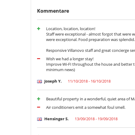
Kommentare
Location, location, location!
Staff were exceptional - almost forgot that were 
were exceptional. Food preparation was splendid. T
Responsive Villanovo staff and great concierge se
Wish we had a longer stay!
Improve Wi-FI throughout the house and better te
minimum news)
Joseph Y.
11/10/2018 - 16/10/2018
Beautiful property in a wonderful, quiet area of M
Air conditioners emit a somewhat foul smell.
Hensinger S.
13/09/2018 - 19/09/2018