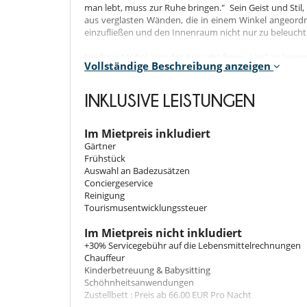
man lebt, muss zur Ruhe bringen." Sein Geist und Stil, i
aus verglasten Wänden, die in einem Winkel angeordnet
einzufließen und den Innenraum nicht nur zu beleucht
Niedrige Möbel, um der Aussicht freien Lauf zu lassen
Vollständige Beschreibung anzeigen
tragen, um die Landschaft zu distanzieren und die Fluc
allen Ebenen befinden Jeder Raum, um das Leben im 
scharfe Kurven, rechte Winkel, Klarheit und Ordnung.
INKLUSIVE LEISTUNGEN
Im Mietpreis inkludiert
Schlafzimmer
Gärtner
Frühstück
4 Schlafzimmer mit umschaltbarer Klimaanlage, Belüft
Auswahl an Badezusätzen
1. Etage: 1 Doppelzimmer (Bett x 180) mit direktem 
Conciergeservice
2. Etage: 1 Doppelzimmer (kann als Zweibettzimmer
Reinigung
Doppelschlafzimmer. Bad mit Dusche und WC.
Tourismusentwicklungssteuer
Im Mietpreis nicht inkludiert
Innenbereich
+30% Servicegebühr auf die Lebensmittelrechnungen
Chauffeur
TV-Heimkino-Lounge
Kinderbetreuung & Babysitting
Esszimmer für 10-12 Gäste
Schöhnheitsanwendungen
Voll ausgestattete Küche mit kleiner Terrasse und run
Zustellbett : Preis ab 66.00 EUR Pro Nacht
Großes Wohnzimmer, das sich zum Pool hin öffnet