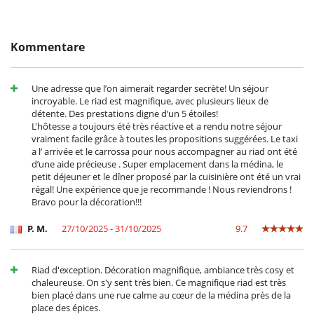
Ausstattung, Veranstaltungen
Kommentare
Feuerlöscher
Rauchmelder
Une adresse que l’on aimerait regarder secrète! Un séjour
Draußen
incroyable. Le riad est magnifique, avec plusieurs lieux de
Sonnenliegen am Pool
détente. Des prestations digne d’un 5 étoiles!
Terrasse(n)
L'hôtesse a toujours été très réactive et a rendu notre séjour
vraiment facile grâce à toutes les propositions suggérées. Le taxi
Für Ihren Komfort und Ihr Wohlbefinden
a l’ arrivée et le carrossa pour nous accompagner au riad ont été
Als Terrasse ausgebautes Rooftop
d’une aide précieuse . Super emplacement dans la médina, le
Klimaanlage nur in den Zimmern
petit déjeuner et le dîner proposé par la cuisinière ont été un vrai
Kombiniertes Ess- und Wohnzimmer
régal! Une expérience que je recommande ! Nous reviendrons !
Reverse cycle air conditioner
Bravo pour la décoration!!!
Kinder
P. M.
27/10/2025 - 31/10/2025
9.7
Kinder willkommen
Kinderbett
Riad d'exception. Décoration magnifique, ambiance très cosy et
Küche und Ausstattung
chaleureuse. On s'y sent très bien. Ce magnifique riad est très
Kaffeemaschine (Bohnen)
bien placé dans une rue calme au cœur de la médina près de la
Kaffeemaschine (Kapsel)
place des épices.
Mixer