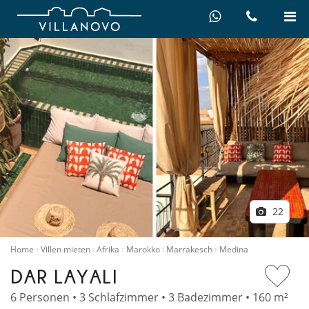
22
Home
Villen mieten
Afrika
Marokko
Marrakesch
Medina
DAR LAYALI
6 Personen • 3 Schlafzimmer • 3 Badezimmer • 160 m²