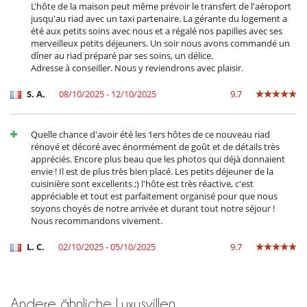
L'hôte de la maison peut même prévoir le transfert de l'aéroport
seperate Kücher
jusqu'au riad avec un taxi partenaire. La gérante du logement a
voll ausgestattete Küche
été aux petits soins avec nous et a régalé nos papilles avec ses
Zentrifugenentsafter
merveilleux petits déjeuners. Un soir nous avons commandé un
dîner au riad préparé par ses soins, un délice.
Personal
Adresse à conseiller. Nous y reviendrons avec plaisir.
Koch / Haushälterin
S. A.
08/10/2025 - 12/10/2025
9.7
Unterhaltung, Wohlbefinden & Sport
Beheizter Außen-Swimmingpool
Internetzugang (Wifi)
Karten- und Brettspiele
Quelle chance d'avoir été les 1ers hôtes de ce nouveau riad
Pool mit Chlorfilterung
rénové et décoré avec énormément de goût et de détails très
Schwimmbecken
appréciés. Encore plus beau que les photos qui déjà donnaient
envie ! Il est de plus très bien placé. Les petits déjeuner de la
cuisinière sont excellents ;) l'hôte est très réactive, c'est
appréciable et tout est parfaitement organisé pour que nous
soyons choyés de notre arrivée et durant tout notre séjour !
Nous recommandons vivement.
L. C.
02/10/2025 - 05/10/2025
9.7
Andere ähnliche Luxusvillen