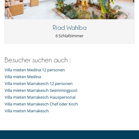
Mixer
seperate Kücher
Personal
Riad Wahiba
Koch / Haushälterin
Riad mit Personal
6 Schlafzimmer
Unterhaltung, Wohlbefinden & Sport
Außen-Swimmingpool
Außenbar
Besucher suchen auch :
Bücher
Hammam
Villa mieten Medina 12 personen
Internetzugang (Wifi)
Villa mieten Medina
Karten- und Brettspiele
Villa mieten Marrakesch 12 personen
Massageliege
Music speaker
Villa mieten Marrakesch Swimmingpool
Pool mit Chlorfilterung
Villa mieten Marrakesch Hauspersonal
Villa mieten Marrakesch Chef oder Koch
Villa mieten Marrakesch