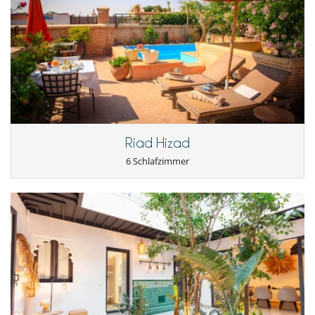
Draußen
Essbereiche außen
Kohlegrill
Liegestühle auf der Terrasse
Loungebereich auf der Terrasse
Sommerküche
Terrasse(n)
Für Ihre Mahlzeiten
Bed & Breakfast
Riad Hizad
Haus mit Kochservice / Verplfegung
6 Schlafzimmer
Für Ihren Komfort und Ihr Wohlbefinden
Als Terrasse ausgebautes Rooftop
Kamin
Klimaanlage nur in den Zimmern
Reverse cycle air conditioner
Kinder
Kinder willkommen
Küche und Ausstattung
Doppelkühlschrank
Kaffeemaschine (Kapsel)