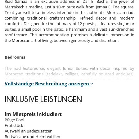
Riad Samaa is an exclusive address in Dar El Bacha, the jewel of
Marrakech's medina, just a 10-minute walk from Jemaa El Fna square.
Treat yourself to a timeless interlude in this authentic Moroccan riad,
combining traditional craftsmanship, refined decor and modern
comforts. Designed for the intimacy of 12 guests, it features six Junior
Suites, a small pool in the patio, a hammam and a vast sun-drenched
roof terrace. This accommodation promises a delicate immersion in
the Moroccan art of living, between generosity and discretion.
Bedrooms
The riad features six elegant Junior Suites, with decor inspired by
Moroccan traditions (tadelakt, zelliges, carefully sourced antiques).
Whether it's the ground-floor suite or one of the five upstairs suites,
Vollständige Beschreibung anzeigen
each room offers a hushed, restful ambience.
Room 1
INKLUSIVE LEISTUNGEN
Room, Ground level. This bedroom has 1 double bed 180 cm.
Bathroom private, with 2 washbasins, bathtub. WC in the bathroom.
This bedroom includes also air conditioning, living area, safe, dressing
Im Mietpreis inkludiert
room.
Pfege Pool
Frühstück
Room 2
Auswahl an Badezusätzen
Room, 1st floor. This bedroom has 1 double bed 180 cm. Bathroom
Bettwäsche und Heimtextilien