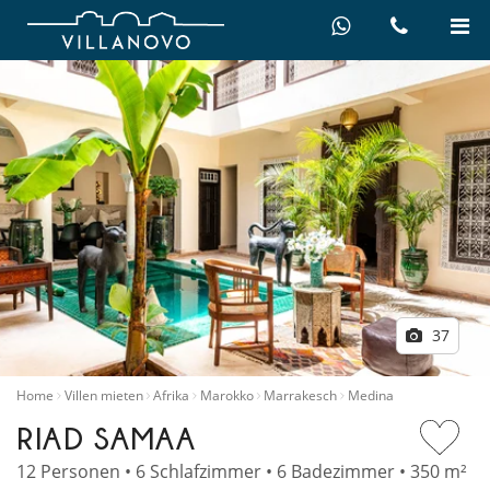
37
Home
Villen mieten
Afrika
Marokko
Marrakesch
Medina
RIAD SAMAA
12 Personen • 6 Schlafzimmer • 6 Badezimmer • 350 m²