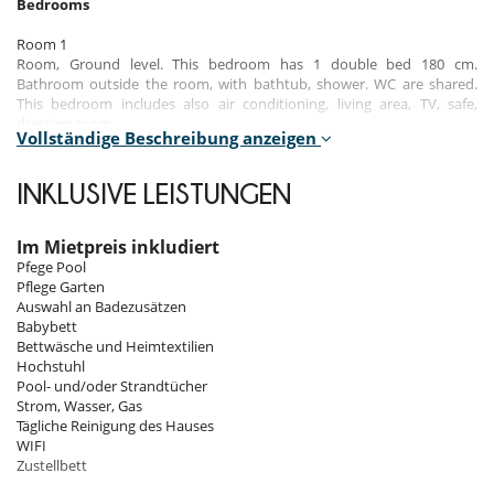
Bedrooms
Room 1
Room, Ground level. This bedroom has 1 double bed 180 cm.
Bathroom outside the room, with bathtub, shower. WC are shared.
This bedroom includes also air conditioning, living area, TV, safe,
dressing room.
Vollständige Beschreibung anzeigen
Room 2
Room, Ground level. This bedroom has 1 double bed 180 cm.
INKLUSIVE LEISTUNGEN
Bathroom private, with shower. WC in the bathroom. This bedroom
includes also air conditioning, TV, safe, dressing room.
Im Mietpreis inkludiert
Room 3
Pfege Pool
Room, Ground level. This bedroom has 1 double bed 180 cm.
Pflege Garten
Bathroom private. WC in the bathroom. This bedroom includes also
Auswahl an Badezusätzen
air conditioning, TV, safe, dressing room.
Babybett
Bettwäsche und Heimtextilien
Room 4
Hochstuhl
Room, Ground level. This bedroom has 1 double bed 180 cm.
Pool- und/oder Strandtücher
Bathroom private, with shower. WC in the bathroom. This bedroom
Strom, Wasser, Gas
includes also air conditioning, TV, safe, dressing room.
Tägliche Reinigung des Hauses
WIFI
Zustellbett
Indoors