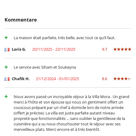
- Bei Nichterscheinen :
100 %
des Gesamtbetrages sind an Villanovo zu
Heizung
bezahlen
Safe
Sicherheitssystem
Kommentare
Draußen
Elektrischer Grill
Garten
La maison était parfaite, très belle, avec tout ce qu’il faut.
Liegestühle auf der Terrasse
Loungebereich auf der Terrasse
Loris G.
20/11/2025 - 23/11/2025
9.7
Plancha
Rollstuhlgerechtes Haus
Sonnenliegen am Pool
Le service avec Siham et Soukeyna
Für Ihren Komfort und Ihr Wohlbefinden
Außenwhirlpool
Chafik H.
21/12/2024 - 01/01/2025
8.6
Fernsehraum
Haartrockner
Innenhof
Nous avons passé un incroyable séjour à la Villa Mora . Un grand
Kamin
merci à l'hôte et son épouse qui nous on gentiment offert un
Klimaanlage im ganzen Haus
couscous préparé par un chef à domicile lors de notre arrivée
Kombiniertes Ess- und Wohnzimmer
(offert je précise). La villa est juste parfaite autant niveau
propreté que fonctionnalités ... sans oublier la gentillesse de la
Kinder
cuisinière qui a su nous chouchouter tout le séjour avec ses
Hochstuhl
merveilleux plats. Merci encore et à très bientôt.
Kinder willkommen