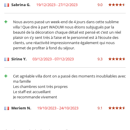
Kinderbett
Sabrina G.
19/12/2023 - 27/12/2023
9.0
Kinderpool
kleine Auswahl an Baby-Hygieneartikel
Rolladen für Swimmingpool
Nous avons passé un week-end de 4 jours dans cette sublime
Zusatzbett für Kinder auf Anfrage erhältlich
villa ! Que dire à part WAOUW nous étions subjugués par la
beauté de la décoration chaque détail est pensé et c’est un réel
Küche und Ausstattung
plaisir on s’y sent très à l’aise et le personnel est à l’écoute des
Bügeleisen
clients, une réactivité impressionnante également qui nous
Doppelkühlschrank
permet de profiter à fond du séjour.
Indoor-Plancha
Kaffeemaschine (Bohnen)
Sirine Y.
03/12/2023 - 07/12/2023
9.3
Kaffeemaschine (Kapsel)
Mixer
Steam oven
Cet agréable villa dont on a passé des moments inoubliables avec
Wäschetrockner
ma famille
Waschmaschine
Les chambres sont très propres
Zentrifugenentsafter
Le staff est accueillant
Personal
Je recommande vivement
Koch / Haushälterin
Villa mit Personal
Meriem N.
19/10/2023 - 24/10/2023
9.1
Unterhaltung, Wohlbefinden & Sport
Außen-Swimmingpool
Beheizter Außen-Swimmingpool