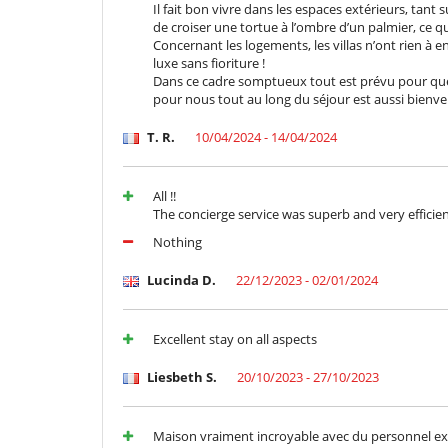
Il fait bon vivre dans les espaces extérieurs, tant s
de croiser une tortue à l’ombre d’un palmier, ce qu
Concernant les logements, les villas n’ont rien à 
luxe sans fioriture !
Dans ce cadre somptueux tout est prévu pour que 
pour nous tout au long du séjour est aussi bienveil
T. R.
10/04/2024 - 14/04/2024
All !!
The concierge service was superb and very efficien
Nothing
Lucinda D.
22/12/2023 - 02/01/2024
Excellent stay on all aspects
Liesbeth S.
20/10/2023 - 27/10/2023
Maison vraiment incroyable avec du personnel e