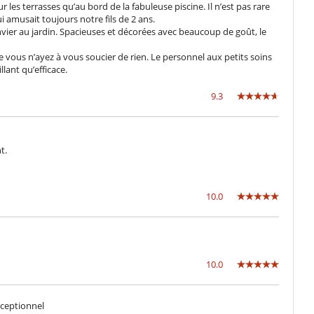
ur les terrasses qu’au bord de la fabuleuse piscine. Il n’est pas rare
i amusait toujours notre fils de 2 ans.
envier au jardin. Spacieuses et décorées avec beaucoup de goût, le
vous n’ayez à vous soucier de rien. Le personnel aux petits soins
lant qu’efficace.
9.3
t.
10.0
10.0
xceptionnel