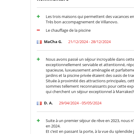
Les trois maisons qui permettent des vacances en 
Très bon accompagnement de Villanovo.
Le chauffage de la piscine
MaCha G.
21/12/2024 - 28/12/2024
Nous avons passé un séjour incroyable dans cette
exceptionnellement serviable et attentionné, répon
spacieuse, luxueusement aménagée et parfaitemen
jardins et la piscine privée étaient des oasis de tr
Située à proximité des attractions principales, cette
sommes tellement reconnaissants pour cette exp
qui cherchent un séjour exceptionnel à Marrakech
D. A.
29/04/2024 - 05/05/2024
Suite à un premier séjour de rêve en 2023, nous n
en 2024.
Et c’est en passant la porte, à la vue du splendid