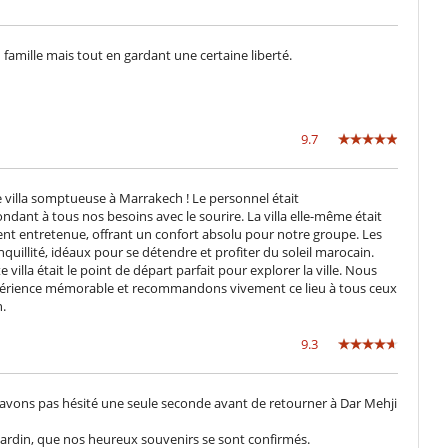
famille mais tout en gardant une certaine liberté.
9.7
 villa somptueuse à Marrakech ! Le personnel était
dant à tous nos besoins avec le sourire. La villa elle-même était
t entretenue, offrant un confort absolu pour notre groupe. Les
anquillité, idéaux pour se détendre et profiter du soleil marocain.
 villa était le point de départ parfait pour explorer la ville. Nous
érience mémorable et recommandons vivement ce lieu à tous ceux
.
9.3
’avons pas hésité une seule seconde avant de retourner à Dar Mehji
e jardin, que nos heureux souvenirs se sont confirmés.