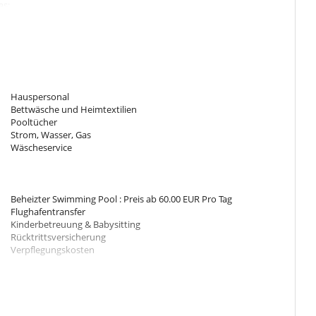
as:
 deckchairs directly overlooking these 2 bedrooms.
Hauspersonal
Bettwäsche und Heimtextilien
Pooltücher
Strom, Wasser, Gas
Wäscheservice
r kitchen,
rs and parasols,
Beheizter Swimming Pool : Preis ab 60.00 EUR Pro Tag
Flughafentransfer
ivate grounds. It is shared with the other villas of the domain.
Kinderbetreuung & Babysitting
Rücktrittsversicherung
Verpflegungskosten
von Villanovo verboten
s, a gardener and a steward.
 von den Mitarbeitern des Hauses zubereitet.