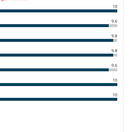
10
9.6
Haushälterin
9.8
Villa mit Personal
9.8
Bocciaplatz
Gemeinsamer Tennisplatz
9.6
Kabel- oder Satellitenfernsehen oder Internet
Spielzimmer
10
10