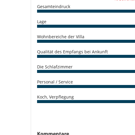
Spiele für Kinder
Gesamteindruck
Küche und Ausstattung
voll ausgestattete Küche
Lage
Personal
Butler
Wohnbereiche der Villa
Koch
Unterhaltung, Wohlbefinden & Sport
Qualität des Empfangs bei Ankunft
Beheizter Außen-Swimmingpool
Fernseher
Die Schlafzimmer
Internetzugang (Faseroptik, Wifi)
Projector
Tischtennis
Personal / Service
Koch, Verpflegung
Kommentare