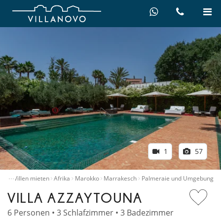
1
57
…
ome
Villen mieten
Afrika
Marokko
Marrakesch
Palmeraie und Umgebung
VILLA AZZAYTOUNA
6 Personen • 3 Schlafzimmer • 3 Badezimmer