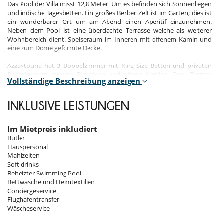
Das Pool der Villa misst 12,8 Meter. Um es befinden sich Sonnenliegen
und indische Tagesbetten. Ein großes Berber Zelt ist im Garten; dies ist
ein wunderbarer Ort um am Abend einen Aperitif einzunehmen.
Neben dem Pool ist eine überdachte Terrasse welche als weiterer
Wohnbereich dient. Speiseraum im Inneren mit offenem Kamin und
eine zum Dome geformte Decke.
Azzaytouna hat 3 Doppelzimmer mit King Size Betten und privaten
Badezimmern, private Terrassen und offene Kamine. Zwei Zimmer
Vollständige Beschreibung anzeigen
haben jeweils ein kleines Pool, die in der Nacht beleuchtet werden
können sowie große Liegen.
INKLUSIVE LEISTUNGEN
Die Villa hat ein Hammam, Raum für Anwendungen. Alle
Anwendungen können unlimitiert und gratis in Anspruch genommen
werden.
Im Mietpreis inkludiert
Butler
Das Haus hat ein diskretes und effizientes Hauspersonal, inklusive
Hauspersonal
eines privaten Chauffeurs für Ausflüge nach Marrakech. Maria, der
Mahlzeiten
Manager der Villa, steht Ihnen jeden Tag zur Verfügung. Sie können
Soft drinks
sich Ihre Speisen von einer großen Menüauswahl heraussuchen
Beheizter Swimming Pool
Die Köchin bereitet marokkanische und europäische Speisen, mit
Bettwäsche und Heimtextilien
einer Auswahl von frischen Produkten der Saison, zu. Klassische
Conciergeservice
Speisen für Kinder sind kein Problem.
Flughafentransfer
Wäscheservice
Villa Azzaytouna liegt in der Palmeraie, 15 Minuten von der lebendigen