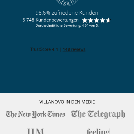
Spülmaschine
Toaster
voll ausgestattete Küche
98.6% zufriedene Kunden
Waschmaschine
6 748 Kundenbewertungen
Wasserkocher
Durchschnittliche Bewertung: 4.64 von 5.
Resortservice und Unterhaltung
Fitnesscenter
Spa
Tennisplätze
Unterhaltung, Wohlbefinden & Sport
Außen-Swimmingpool
Fernseher
Gemeinsamer Tennisplatz
Internetzugang (Wifi)
Kabel- oder Satellitenfernsehen oder Internet
VILLANOVO IN DEN MEDIE