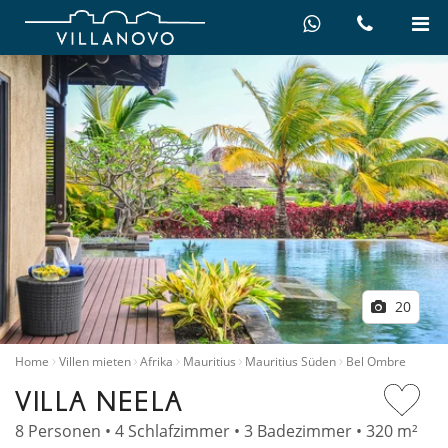
20
Home
Villen mieten
Afrika
Mauritius
Mauritius Süden
Bel Ombre
VILLA NEELA
8 Personen • 4 Schlafzimmer • 3 Badezimmer • 320 m²