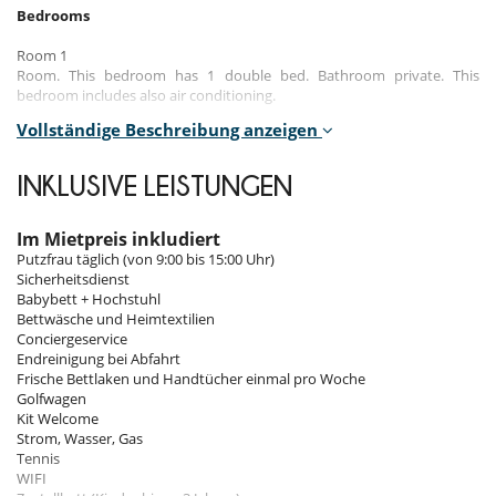
Bedrooms
Room 1
Room. This bedroom has 1 double bed. Bathroom private. This
bedroom includes also air conditioning.
Vollständige Beschreibung anzeigen
Room 2
Room. This bedroom has 1 double bed. Bathroom private. This
bedroom includes also air conditioning.
INKLUSIVE LEISTUNGEN
Room 3
Room. This bedroom has 1 double bed. Bathroom private, shared.
Im Mietpreis inkludiert
This bedroom includes also air conditioning.
Putzfrau täglich (von 9:00 bis 15:00 Uhr)
Sicherheitsdienst
Room 4
Babybett + Hochstuhl
Children bedroom. This bedroom has 2 single beds. Bathroom shared.
Bettwäsche und Heimtextilien
This bedroom includes also air conditioning.
Conciergeservice
Endreinigung bei Abfahrt
Note :
the children bedroom is attached to one of the en-suite
Frische Bettlaken und Handtücher einmal pro Woche
bedrooms.
Golfwagen
Kit Welcome
Strom, Wasser, Gas
Indoors
Tennis
WIFI
This 320 sqm house offers beautiful and comfortable interiors.