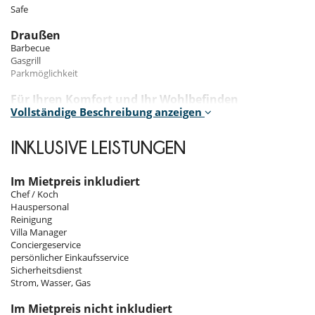
Safe
Draußen
Barbecue
Gasgrill
Parkmöglichkeit
Für Ihren Komfort und Ihr Wohlbefinden
Vollständige Beschreibung anzeigen
Erste-Hilfe-Kasten
Esszimmer
Haartrockner
INKLUSIVE LEISTUNGEN
Haartrockner
Klimanlage
Ventilator
Im Mietpreis inkludiert
Chef / Koch
Kinder
Hauspersonal
Hochstuhl
Reinigung
Kinderbett
Villa Manager
Kinderpool
Conciergeservice
persönlicher Einkaufsservice
Küche und Ausstattung
Sicherheitsdienst
Backofen
Strom, Wasser, Gas
Bügeleisen
Kaffeemaschine
Im Mietpreis nicht inkludiert