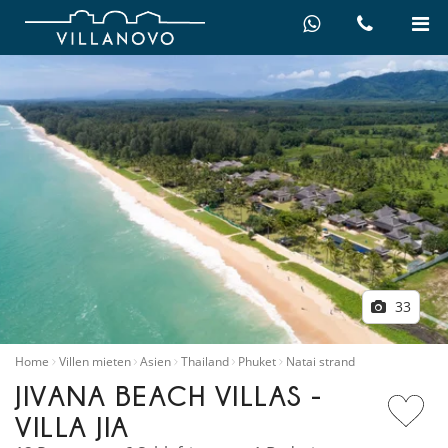
33
Home
Villen mieten
Asien
Thailand
Phuket
Natai strand
JIVANA BEACH VILLAS -
VILLA JIA