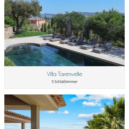
Für Ihren Komfort und Ihr Wohlbefinden
dekorativer Kamin
Klimaanlage im ganzen Haus
Kombiniertes Ess- und Wohnzimmer
Reverse cycle air conditioner
Kinder
Kinder willkommen
Rolladen für Swimmingpool
Küche und Ausstattung
Doppelkühlschrank
Eismaschine
Indoor-Plancha
Villa Tarenvelle
Kaffeemaschine (Bohnen)
Kaffeemaschine (Kapsel)
5 Schlafzimmer
Mixer
seperate Kücher
voll ausgestattete Küche
Unterhaltung, Wohlbefinden & Sport
Beheizter Außen-Swimmingpool
Bocciaplatz
Fernseher
Internetzugang (Wifi)