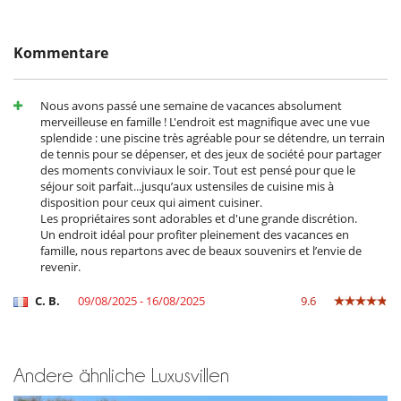
- Zahlungen vor Ort unterliegen den Schwankungen des
Azur Park (15 min): amusement park.
Währungskurses.
La Croix-Valmer (30 min).
Bormes-les-Mimosas (45 min via La Môle).
Stornobedingungen und Stornogebühren
Kommentare
- Änderungen/Stornierung der Buchungen senden Sie bitte eine E-Mail
- Die Stornobedingungen beziehen sich auf die Ortszeit des
Note:
Villastandortes
Nous avons passé une semaine de vacances absolument
- The owners occupy the caretaker's house at the entrance to the
- Bei Stornierung kann die Höhe der Anzahlung nicht erstattet werden.
merveilleuse en famille ! L'endroit est magnifique avec une vue
property from May to September. You will access the property via a
- Stornierung ab
45 Tage
vor Anreisetermin :
100 %
des
splendide : une piscine très agréable pour se détendre, un terrain
separate entrance.
Gesamtbetrages sind an Villanovo zu bezahlen.
de tennis pour se dépenser, et des jeux de société pour partager
- The fireplace cannot be used.
- Bei Nichterscheinen :
100 %
des Gesamtbetrages sind an Villanovo zu
des moments conviviaux le soir. Tout est pensé pour que le
bezahlen
séjour soit parfait...jusqu’aux ustensiles de cuisine mis à
disposition pour ceux qui aiment cuisiner.
Ausstattung, Veranstaltungen
Les propriétaires sont adorables et d'une grande discrétion.
83063 000192 FI
Feuerlöscher
Un endroit idéal pour profiter pleinement des vacances en
Geeignet für Hochzeiten und Veranstaltungen
famille, nous repartons avec de beaux souvenirs et l’envie de
Rauchmelder
revenir.
Weinsammlung
C. B.
09/08/2025 - 16/08/2025
9.6
Draußen
Liegestühle auf der Terrasse
Parkmöglichkeit
Sonnenliegen am Pool
Andere ähnliche Luxusvillen
Terrasse(n)