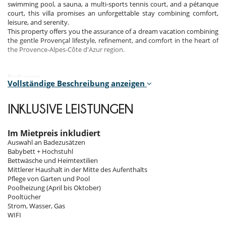
swimming pool, a sauna, a multi-sports tennis court, and a pétanque
court, this villa promises an unforgettable stay combining comfort,
leisure, and serenity.
This property offers you the assurance of a dream vacation combining
the gentle Provençal lifestyle, refinement, and comfort in the heart of
the Provence-Alpes-Côte d'Azur region.
Bedrooms
Vollständige Beschreibung anzeigen
Room 1
Room, Ground level. This bedroom has 1 double bed 160 cm.
INKLUSIVE LEISTUNGEN
Bathroom private, with shower. WC in the bathroom. This bedroom
includes also air conditioning, TV.
Im Mietpreis inkludiert
Room 2
Auswahl an Badezusätzen
Room, Ground level. This bedroom has 1 double bed 160 cm.
Babybett + Hochstuhl
Bathroom private, with shower. WC in the bathroom. This bedroom
Bettwäsche und Heimtextilien
includes also air conditioning, TV.
Mittlerer Haushalt in der Mitte des Aufenthalts
Pflege von Garten und Pool
Room 3
Poolheizung (April bis Oktober)
Room, Ground level. This bedroom has 1 double bed 160 cm.
Pooltücher
Bathroom private, with bathtub. WC in the bathroom. This bedroom
Strom, Wasser, Gas
includes also air conditioning, TV.
WIFI