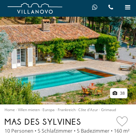
38
Home
Villen mieten
Europa
Frankreich
Côte d'Azur
Grimaud
MAS DES SYLVINES
10 Personen • 5 Schlafzimmer • 5 Badezimmer • 160 m²