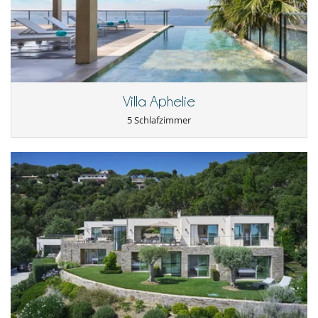
Karten- und Brettspiele
privater Tennisplatz
Sauna
Schwimmbecken-Sicherheitssystem
Volleyballplatz
Villa Aphelie
5 Schlafzimmer