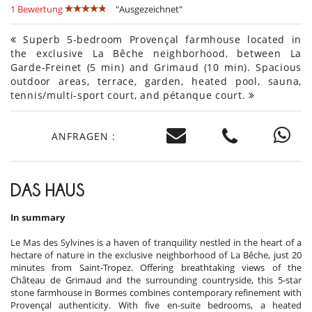
1 Bewertung
"Ausgezeichnet"
Superb 5-bedroom Provençal farmhouse located in
the exclusive La Bêche neighborhood, between La
Garde-Freinet (5 min) and Grimaud (10 min). Spacious
outdoor areas, terrace, garden, heated pool, sauna,
tennis/multi-sport court, and pétanque court.
ANFRAGEN :
DAS HAUS
In summary
Le Mas des Sylvines is a haven of tranquility nestled in the heart of a
hectare of nature in the exclusive neighborhood of La Bêche, just 20
minutes from Saint-Tropez. Offering breathtaking views of the
Château de Grimaud and the surrounding countryside, this 5-star
stone farmhouse in Bormes combines contemporary refinement with
Provençal authenticity. With five en-suite bedrooms, a heated