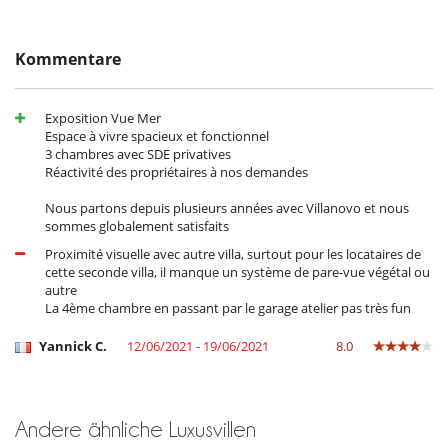
Waschmaschine
Unterhaltung, Wohlbefinden & Sport
Kommentare
Fernseher
Internetzugang (Wifi)
Privater Außen-Swimmingpool
Exposition Vue Mer
Schwimmbecken-Sicherheitssystem
Espace à vivre spacieux et fonctionnel
3 chambres avec SDE privatives
Réactivité des propriétaires à nos demandes
Nous partons depuis plusieurs années avec Villanovo et nous
sommes globalement satisfaits
Proximité visuelle avec autre villa, surtout pour les locataires de
cette seconde villa, il manque un système de pare-vue végétal ou
autre
La 4ème chambre en passant par le garage atelier pas très fun
Yannick C.
12/06/2021 - 19/06/2021
8.0
Andere ähnliche Luxusvillen