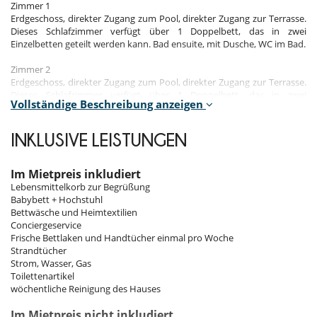
Zimmer 1
Erdgeschoss, direkter Zugang zum Pool, direkter Zugang zur Terrasse.
Dieses Schlafzimmer verfügt über 1 Doppelbett, das in zwei
Einzelbetten geteilt werden kann. Bad ensuite, mit Dusche, WC im Bad.
Zimmer 2
Erdgeschoss, direkter Zugang zum Pool, direkter Zugang zur Terrasse.
Dieses Schlafzimmer verfügt über 1 Doppelbett, das in zwei
Vollständige Beschreibung anzeigen
Einzelbetten konfiguriert werden kann. Bad ensuite, mit Dusche. WC
im Bad.
INKLUSIVE LEISTUNGEN
Zimmer 3
Erdgeschoss, direkter Zugang zum Pool, direkter Zugang zur Terrasse.
Dieses Schlafzimmer verfügt über 1 Doppelbett, das in zwei
Im Mietpreis inkludiert
Einzelbetten konfiguriert werden kann. Bad ensuite, mit Dusche, WC
Lebensmittelkorb zur Begrüßung
im Bad.
Babybett + Hochstuhl
Bettwäsche und Heimtextilien
Zimmer 4
Conciergeservice
1. Stock. Das Schlafzimmer verfügt über 2 Betten, darunter 1
Frische Bettlaken und Handtücher einmal pro Woche
Doppelbett und 1 Schlafsofa. Bad ensuite, mit Dusche, WC im Bad, TV.
Strandtücher
Strom, Wasser, Gas
Toilettenartikel
Innenbereich
wöchentliche Reinigung des Hauses
Die sehr gepflegte Dekoration und die Qualität der Ausstattung sorgen
Im Mietpreis nicht inkludiert