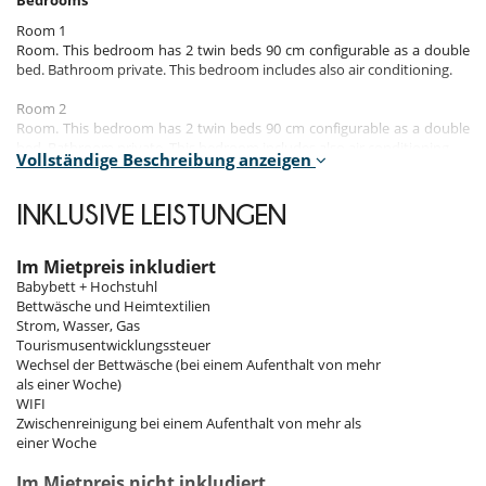
Bedrooms
Room 1
Room. This bedroom has 2 twin beds 90 cm configurable as a double
bed. Bathroom private. This bedroom includes also air conditioning.
Room 2
Room. This bedroom has 2 twin beds 90 cm configurable as a double
bed. Bathroom private. This bedroom includes also air conditioning.
Vollständige Beschreibung anzeigen
Room 3
Room. This bedroom has 2 twin beds 90 cm configurable as a double
INKLUSIVE LEISTUNGEN
bed. Bathroom private. This bedroom includes also air conditioning.
Room 4
Im Mietpreis inkludiert
Room. This bedroom has 2 twin beds 90 cm configurable as a double
Babybett + Hochstuhl
bed. Bathroom private. This bedroom includes also air conditioning.
Bettwäsche und Heimtextilien
Strom, Wasser, Gas
Room 5
Tourismusentwicklungssteuer
Room. This bedroom has 2 twin beds 90 cm configurable as a double
Wechsel der Bettwäsche (bei einem Aufenthalt von mehr
bed. Bathroom private. This bedroom includes also air conditioning.
als einer Woche)
WIFI
Room 6
Zwischenreinigung bei einem Aufenthalt von mehr als
Room, independent access. This bedroom has 2 twin beds 90 cm
einer Woche
configurable as a double bed. Bathroom private. This bedroom
includes also air conditioning.
Im Mietpreis nicht inkludiert