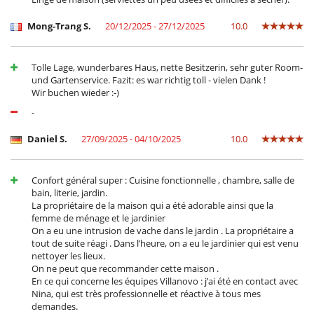
Unterhaltung, Wohlbefinden & Sport
Mong-Trang S.
20/12/2025 - 27/12/2025
10.0
Beheizter Außen-Swimmingpool
Bücher
Fernseher
Internetzugang (Wifi)
Tolle Lage, wunderbares Haus, nette Besitzerin, sehr guter Room-
Schwimmbecken-Sicherheitssystem
und Gartenservice. Fazit: es war richtig toll - vielen Dank !
Spielplatz
Wir buchen wieder :-)
Tischtennis
-
Daniel S.
27/09/2025 - 04/10/2025
10.0
Confort général super : Cuisine fonctionnelle , chambre, salle de
bain, literie, jardin.
La propriétaire de la maison qui a été adorable ainsi que la
femme de ménage et le jardinier
On a eu une intrusion de vache dans le jardin . La propriétaire a
tout de suite réagi . Dans l’heure, on a eu le jardinier qui est venu
nettoyer les lieux.
On ne peut que recommander cette maison .
En ce qui concerne les équipes Villanovo : j’ai été en contact avec
Nina, qui est très professionnelle et réactive à tous mes
demandes.