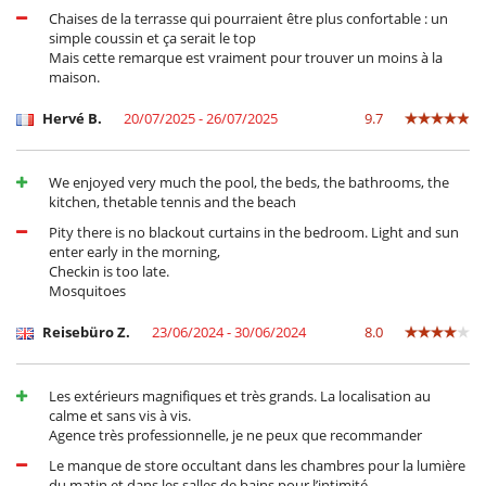
Chaises de la terrasse qui pourraient être plus confortable : un
simple coussin et ça serait le top
Mais cette remarque est vraiment pour trouver un moins à la
maison.
Hervé B.
20/07/2025 - 26/07/2025
9.7
We enjoyed very much the pool, the beds, the bathrooms, the
kitchen, thetable tennis and the beach
Pity there is no blackout curtains in the bedroom. Light and sun
enter early in the morning,
Checkin is too late.
Mosquitoes
Reisebüro Z.
23/06/2024 - 30/06/2024
8.0
Les extérieurs magnifiques et très grands. La localisation au
calme et sans vis à vis.
Agence très professionnelle, je ne peux que recommander
Le manque de store occultant dans les chambres pour la lumière
du matin et dans les salles de bains pour l’intimité.