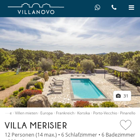
31
…
Home
Villen mieten
Europa
Frankreich
Korsika
Porto-Vecchio
Pinarello
VILLA MERISIER
12 Personen (14 max.) • 6 Schlafzimmer • 6 Badezimmer