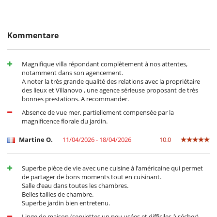
Kombiniertes Ess- und Wohnzimmer
In der Nähe
Direktzugang zum Strand
Kommentare
Strand 10 Minuten
Kinder
Magnifique villa répondant complètement à nos attentes,
Geschlossenes Schwimmbad
notamment dans son agencement.
Kinder willkommen
A noter la très grande qualité des relations avec la propriétaire
Kinderbett und Hochstuhl auf Anfrage
des lieux et Villanovo , une agence sérieuse proposant de très
bonnes prestations. A recommander.
Küche und Ausstattung
Absence de vue mer, partiellement compensée par la
Backofen
magnificence florale du jardin.
Bügeleisen
Gefrierschrank
Kaffeemaschine
Martine O.
11/04/2026 - 18/04/2026
10.0
Kühlschrank
Mikrowelle
Spülmaschine
Superbe pièce de vie avec une cuisine à l’américaine qui permet
Toaster
de partager de bons moments tout en cuisinant.
voll ausgestattete Küche
Salle d’eau dans toutes les chambres.
Wäschetrockner
Belles tailles de chambre.
Waschmaschine
Superbe jardin bien entretenu.
Wasserkocher
Linge de maison (serviettes un peu usées et difficiles à sécher).