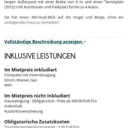
langen Außenpool mit einer Breite von 6 m und einen Tennisplatz
(2012) ) mit Kunstrasen und Parkplatz für bis zu 4 Autos.
Sie hat einen 360-Grad-Blick auf die Hügel und Berge, ohne ein
umliegendes Haus zu bemerken.
Schlafzimmer und Badezimmer - maximale Kapazität der Villa
Vollständige Beschreibung anzeigen
18 Gäste
Bitte beachten Sie, dass die Einzelbetten in Doppelbetten
INKLUSIVE LEISTUNGEN
umgewandelt werden können.
- 1 Hauptschlafzimmer (Doppelbett 160x200) mit großem Bad /
Im Mietpreis inkludiert
Ankleideraum (für 2 Personen)
Computer mit Internetzugang
- 1 Schlafzimmer mit Doppelbett (Bett 160x200) mit Bad (für 2
Strom, Wasser, Gas
Personen)
WIFI
-- 1 Schlafzimmer mit 3 Einzelbetten (90 cm) mit Bad (für 2/3 Gäste)
- 1 Doppelzimmer im Zwischengeschoss (Bett 160x200) mit eigenem
Im Mietpreis nicht inkludiert
Bad (für 2 Personen)
Hausreinigung - Obligatorisch : Preis ab 500.00 EUR Pro
- 1 sehr großes Zimmer im Keller, das in ein Spielzimmer /
Aufenthalt
Fernsehzimmer / Schlafsaal mit 8 Einzelbetten (90 cm) und eigenem
Rücktrittsversicherung
Bad (für 8 Gäste) umgewandelt wurde
Obligatorische Zusatzkosten
- Ein angrenzendes Studio von 28m² mit Bad und Doppelbett
Tourismusentwicklungssteuer : 3.30 EUR Pro