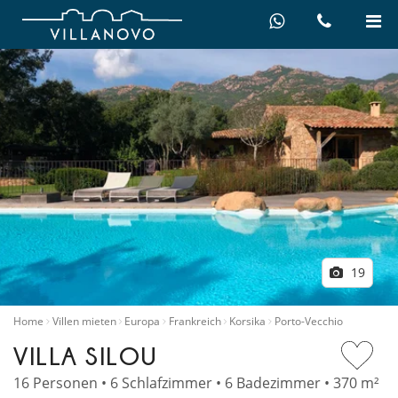
19
Home
Villen mieten
Europa
Frankreich
Korsika
Porto-Vecchio
VILLA SILOU
16 Personen • 6 Schlafzimmer • 6 Badezimmer • 370 m²