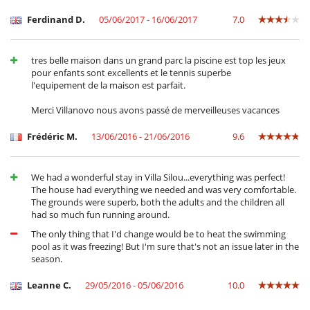
voll ausgestattete Küche
Ferdinand D.
05/06/2017 - 16/06/2017
7.0
Waschmaschine
Wasserkocher
Unterhaltung, Wohlbefinden & Sport
tres belle maison dans un grand parc la piscine est top les jeux
Bar
pour enfants sont excellents et le tennis superbe
Beheizter Außen-Swimmingpool
l'equipement de la maison est parfait.
Beheizter Pool
Bücher
Merci Villanovo nous avons passé de merveilleuses vacances
Internetzugang (Breitband, Kabel)
Internetzugang (Wifi)
Frédéric M.
13/06/2016 - 21/06/2016
9.6
Kinosaal
Kunstgras-Tennisplatz
Privater Außen-Swimmingpool
We had a wonderful stay in Villa Silou...everything was perfect!
privater Tennisplatz
The house had everything we needed and was very comfortable.
Schwimmbecken-Sicherheitssystem
The grounds were superb, both the adults and the children all
Spielzimmer
had so much fun running around.
Trampolin
The only thing that I'd change would be to heat the swimming
pool as it was freezing! But I'm sure that's not an issue later in the
season.
Leanne C.
29/05/2016 - 05/06/2016
10.0