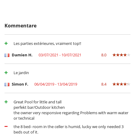
Treppenschutzgitter
Küche und Ausstattung
amerikanische Küche
Backofen
Kommentare
Bügeleisen
Cerankochfeld
Dunstabzugshaube
Les parties extérieures, vraiment top!!
Eismaschine
Entsafter
Damien H.
03/07/2021 - 10/07/2021
8.0
Gefrierschrank
Grill
Heizung in Schlafzimmern
Le jardin
Heizung und Warmwasser (elektronisch)
Immobilie verfügt über 2 Küchen
Kaffeemaschine
Simon F.
06/04/2019 - 13/04/2019
8.4
Kaffeemaschine
Kühlschrank
Mikrowelle
Great Pool for little and tall
Mikrowelle mit Grillfunktion
perfekt bar/Outdoor kitchen
Mixer
the owner very responsive regarding Problems with warm water
Nespresso Kaffeemaschine
or technical
seperate Kücher
the 8 bed- room in the celler is humid, lucky we only needed 3
Spülmaschine
beds out of it.
Toaster