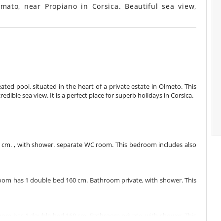
ato, near Propiano in Corsica. Beautiful sea view,
ated pool, situated in the heart of a private estate in Olmeto. This
dible sea view. It is a perfect place for superb holidays in Corsica.
 cm. , with shower. separate WC room. This bedroom includes also
edroom has 1 double bed 160 cm. Bathroom private, with shower. This
edroom has 1 double bed 160 cm. Bathroom private, with shower. This