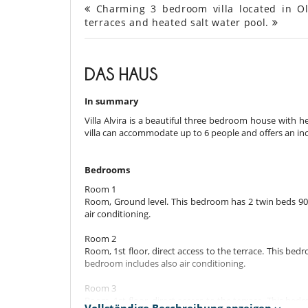
Charming 3 bedroom villa located in Olm
terraces and heated salt water pool.
DAS HAUS
In summary
Villa Alvira is a beautiful three bedroom house with he
villa can accommodate up to 6 people and offers an incre
Bedrooms
Room 1
Room, Ground level. This bedroom has 2 twin beds 90
air conditioning.
Room 2
Room, 1st floor, direct access to the terrace. This b
bedroom includes also air conditioning.
Room 3
Room, 1st floor, direct access to the terrace. This b