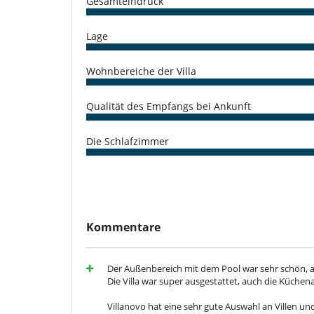
Gesamteindruck
Waschmaschine
Unterhaltung, Wohlbefinden & Sport
Lage
Beheizter Außen-Swimmingpool
Internetzugang (Wifi)
Wohnbereiche der Villa
Schwimmbecken-Sicherheitssystem
Qualität des Empfangs bei Ankunft
Die Schlafzimmer
Kommentare
Der Außenbereich mit dem Pool war sehr schön, a
Die Villa war super ausgestattet, auch die Küchen
Villanovo hat eine sehr gute Auswahl an Villen un