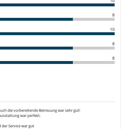
10
Wasserkocher
8
Fernseher
Kabel- oder Satellitenfernsehen oder Internet
10
8
8
uch die vorbereitende Betreuung war sehr gut!
ausstattung war perfekt.
d der Service war gut