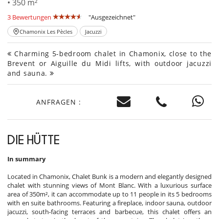
• 350 m²
3 Bewertungen
"Ausgezeichnet"
Chamonix Les Pècles
Jacuzzi
Charming 5-bedroom chalet in Chamonix, close to the
Brevent or Aiguille du Midi lifts, with outdoor jacuzzi
and sauna.
ANFRAGEN :
DIE HÜTTE
In summary
Located in Chamonix, Chalet Bunk is a modern and elegantly designed
chalet with stunning views of Mont Blanc. With a luxurious surface
area of 350m², it can accommodate up to 11 people in its 5 bedrooms
with en suite bathrooms. Featuring a fireplace, indoor sauna, outdoor
jacuzzi, south-facing terraces and barbecue, this chalet offers an