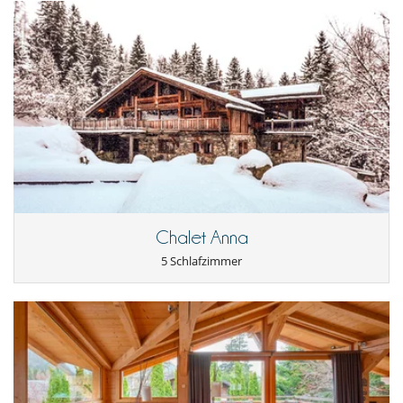
Unterhaltung, Wohlbefinden & Sport
Bar
Bücher
Das Haus hat keinen Pool
Erlebnisdusche
Fernseher
Internetzugang (Wifi)
Kabel- oder Satellitenfernsehen oder Internet
Karten- und Brettspiele
Massageliege
Massageraum
Multi-Room-Soundsystem
Music speaker
Sauna
Chalet Anna
Skiraum
Spielzimmer
5 Schlafzimmer
Tischtennis