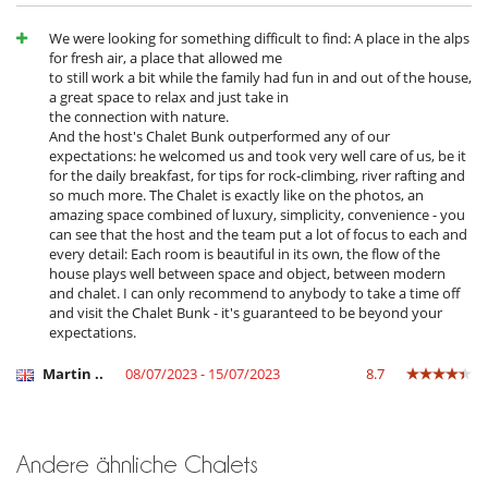
Hochstuhl
Kinder willkommen
We were looking for something difficult to find: A place in the alps
Kinder-Bereich
for fresh air, a place that allowed me
Kinderbett
to still work a bit while the family had fun in and out of the house,
Kinderbücher
a great space to relax and just take in
kleine Auswahl an Baby-Hygieneartikel
the connection with nature.
Spiele für Kinder
And the host's Chalet Bunk outperformed any of our
Treppenschutzgitter
expectations: he welcomed us and took very well care of us, be it
Zusatzbett für Kinder auf Anfrage erhältlich
for the daily breakfast, for tips for rock-climbing, river rafting and
so much more. The Chalet is exactly like on the photos, an
Küche und Ausstattung
amazing space combined of luxury, simplicity, convenience - you
Doppelkühlschrank
can see that the host and the team put a lot of focus to each and
Eismaschine
every detail: Each room is beautiful in its own, the flow of the
Induktionskochfeldern
house plays well between space and object, between modern
Kaffeemaschine (Bohnen)
and chalet. I can only recommend to anybody to take a time off
Kaffeemaschine (Kapsel)
and visit the Chalet Bunk - it's guaranteed to be beyond your
Mixer
expectations.
Steam oven
voll ausgestattete Küche
Martin ..
08/07/2023 - 15/07/2023
8.7
Zentrifugenentsafter
Personal
Butler
Haushälterin
Andere ähnliche Chalets