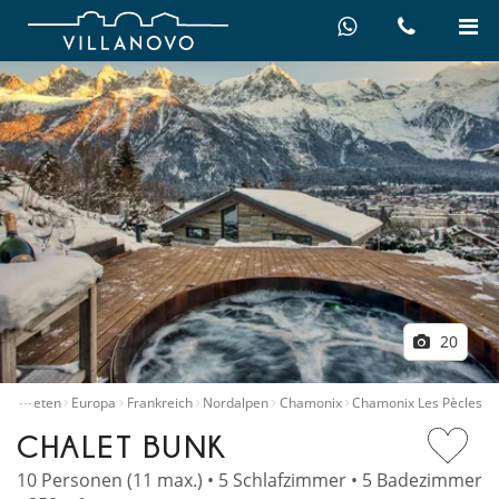
20
…
len mieten
Europa
Frankreich
Nordalpen
Chamonix
Chamonix Les Pècles
CHALET BUNK
10 Personen (11 max.) • 5 Schlafzimmer • 5 Badezimmer