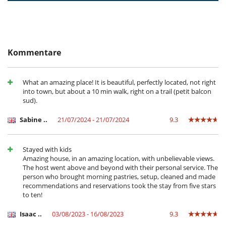
Stornobedingungen und Stornogebühren
Sicherheitssystem
- Änderungen/Stornierung der Buchungen senden Sie bitte eine E-Mail
Weinsammlung
- Die Stornobedingungen beziehen sich auf die Ortszeit des
Villastandortes
Draußen
- Bei Stornierung kann die Höhe der Anzahlung nicht erstattet werden.
Essbereiche außen
- Stornierung ab
65 Tage
vor Anreisetermin :
100 %
des
Garten
Kommentare
Gesamtbetrages sind an Villanovo zu bezahlen.
Gasgrill
- Bei Nichterscheinen :
100 %
des Gesamtbetrages sind an Villanovo zu
großer Privatpark und Garten
bezahlen
Liegestühle auf der Terrasse
What an amazing place! It is beautiful, perfectly located, not right
Loungebereich auf der Terrasse
into town, but about a 10 min walk, right on a trail (petit balcon
Parkmöglichkeit
sud).
Sommerküche
Terrasse(n)
Sabine ..
21/07/2024 - 21/07/2024
9.3
Für Ihren Komfort und Ihr Wohlbefinden
Außenwhirlpool
Fernsehraum
Stayed with kids
Kamin
Amazing house, in an amazing location, with unbelievable views.
Kombiniertes Ess- und Wohnzimmer
The host went above and beyond with their personal service. The
Lesezimmer
person who brought morning pastries, setup, cleaned and made
Privatparkplatz
recommendations and reservations took the stay from five stars
Veranda
to ten!
Zentralheizung
Isaac ..
03/08/2023 - 16/08/2023
9.3
Kinder