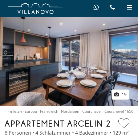
19
…
Villen mieten
Europa
Frankreich
Nordalpen
Courchevel
Courchevel 1650
APPARTEMENT ARCELIN 2
8 Personen • 4 Schlafzimmer • 4 Badezimmer • 129 m²