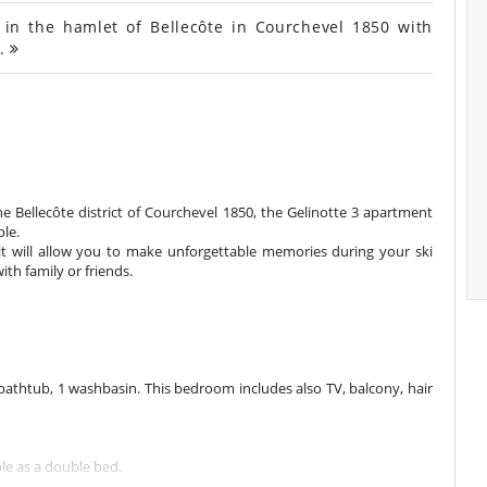
in the hamlet of Bellecôte in Courchevel 1850 with
r.
he Bellecôte district of Courchevel 1850, the Gelinotte 3 apartment
le.
it will allow you to make unforgettable memories during your ski
ith family or friends.
athtub, 1 washbasin. This bedroom includes also TV, balcony, hair
le as a double bed.