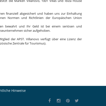
 besitzt die Marken Villanovo, 1001 Villas und Ibiza House
en finanziell abgesichert und haben uns zur Einhaltung
enen Normen und Richtlinien der Europäischen Union
en bewahrt und Ihr Geld ist bei einem seriösen und
eiseunternehmen sicher aufgehoben.
Mitglied der APST. Villanovo verfügt über eine Lizenz der
zösische Zentrale für Tourismus).
htliche Hinweise