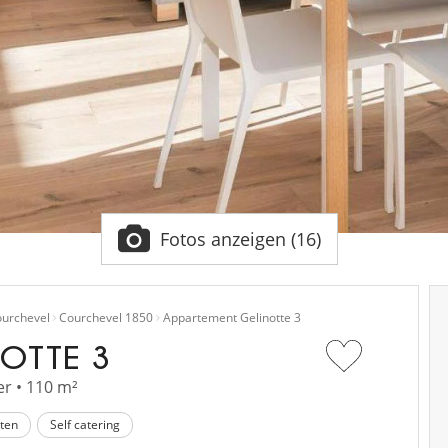
Fotos anzeigen (16)
urchevel
Courchevel 1850
Appartement Gelinotte 3
OTTE 3
r • 110 m²
sten
Self catering