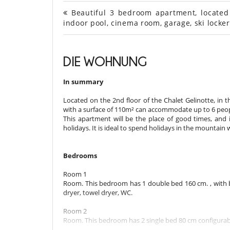
Beautiful 3 bedroom apartment, located 
indoor pool, cinema room, garage, ski locke
DIE WOHNUNG
In summary
Located on the 2nd floor of the Chalet Gelinotte, in t
with a surface of 110m² can accommodate up to 6 peop
This apartment will be the place of good times, and 
holidays. It is ideal to spend holidays in the mountain w
Bedrooms
Room 1
Room. This bedroom has 1 double bed 160 cm. , with b
dryer, towel dryer, WC.
Room 2
Room. This bedroom has 2 single bed 80 cm configurab