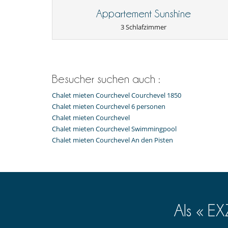
Toaster
- Änderungen/Stornierung der Buchungen senden Sie bi
Wasserkocher
Appartement Sunshine
- Die Stornobedingungen beziehen sich auf die Ortszeit
- .
3 Schlafzimmer
Personal
- Bei Stornierung kann die Höhe der Anzahlung nicht e
Haushälterin
- Stornierung ab
31 Tage
vor Anreisetermin :
100 %
des
- Bei Nichterscheinen :
100 %
des Gesamtbetrages sind 
Unterhaltung, Wohlbefinden & Sport
Fernseher
Internetzugang (Wifi)
Besucher suchen auch :
Chalet mieten Courchevel Courchevel 1850
Chalet mieten Courchevel 6 personen
Chalet mieten Courchevel
Chalet mieten Courchevel Swimmingpool
Chalet mieten Courchevel An den Pisten
Als « E