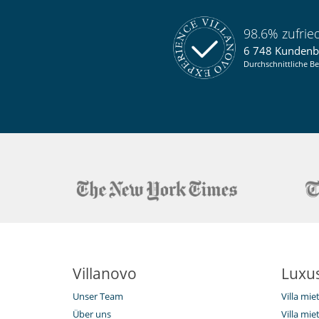
98.6% zufri
6 748 Kunden
Durchschnittliche Be
Villanovo
Luxus
Unser Team
Villa mi
Über uns
Villa mie