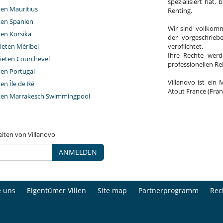
spezialisiert hat,
ten Mauritius
Renting.
eten Spanien
Wir sind vollkomm
ten Korsika
der vorgeschrieb
ieten Méribel
verpflichtet.
Ihre Rechte werd
ieten Courchevel
professionellen R
ten Portugal
Villanovo ist ein 
ten Île de Ré
Atout France (Fran
eten Marrakesch Swimmingpool
eiten von Villanovo
ANMELDEN
e uns
Eigentümer Villen
Site map
Partnerprogramm
Rec