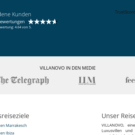
edene Kunden
bewertungen
wertung: 4.64 von 5.
VILLANOVO IN DEN MEDIE
reiseziele
Unser Reis
VILLANOVO, ein
eten Marrakesch
Luxusvillen und
ten Ibiza