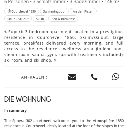
6 Personen • 3 Schlafzimmer • 3 Badezimmer • 146 m²
Courchevel 1850
Swimmingpool
An den Pisten
Ski in - Ski out
Ski in
Bed & breakfast
Superb 3-bedroom apartment located in a prestigious
residence in Courchevel 1850. Ski-in/ski-out, large
terrace, breakfast delivered every morning, and full
access to the residence's wellness area (indoor pool,
steam room, sauna, gym, spa with treatments included),
ski room, and ski shop.
ANFRAGEN :
DIE WOHNUNG
In summary
The Sphera 302 apartment welcomes you to the Atmosphère 1850
residence in Courchevel, ideally located at the foot of the slopes in the