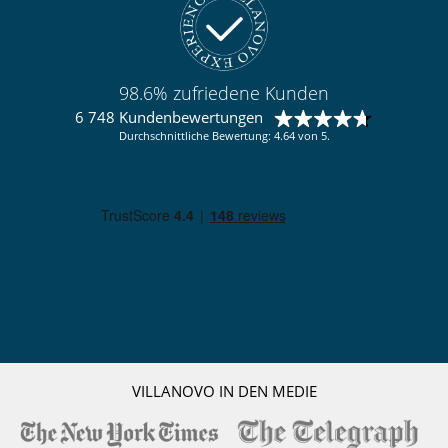
Ski out
Skipisten zu Fuß erreichbar
Kinder
Kinder willkommen
98.6% zufriedene Kunden
Kinder-Bereich
6 748 Kundenbewertungen
Kinderbett und Hochstuhl auf Anfrage
Durchschnittliche Bewertung: 4.64 von 5.
Küche und Ausstattung
amerikanische Küche
Backofen
Kühlschrank
Nespresso Kaffeemaschine
Spülmaschine
Toaster
voll ausgestattete Küche
Waschmaschine
Wasserkocher
Personal
Haushälterin
VILLANOVO IN DEN MEDIE
Unterhaltung, Wohlbefinden & Sport
Fernseher