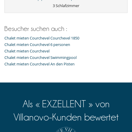
Innen-Swimmingpool
3 Schlafzimmer
Restaurant
Sauna
Ski room
Skigeschäft
Besucher suchen auch :
Spa
Chalet mieten Courchevel Courchevel 1850
Draußen
Chalet mieten Courchevel 6 personen
Terrasse(n)
Chalet mieten Courchevel
Für Ihre Mahlzeiten
Chalet mieten Courchevel Swimmingpool
Bed & Breakfast
Chalet mieten Courchevel An den Pisten
Für Ihren Komfort und Ihr Wohlbefinden
Fernsehraum
Haartrockner
Privatparkplatz
Terrasse
Als « EXZELLENT » von
In der Nähe
In der Nähe von Skischulen
Villanovo-Kunden bewertet
Pisten weniger als 100 m entfernt
Ski in
Ski in - Ski out
Ski in - Ski out