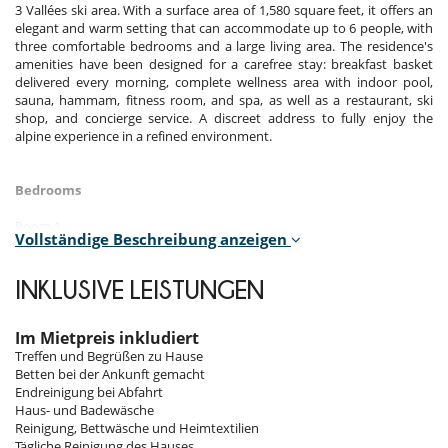
3 Vallées ski area. With a surface area of 1,580 square feet, it offers an
elegant and warm setting that can accommodate up to 6 people, with
three comfortable bedrooms and a large living area. The residence's
amenities have been designed for a carefree stay: breakfast basket
delivered every morning, complete wellness area with indoor pool,
sauna, hammam, fitness room, and spa, as well as a restaurant, ski
shop, and concierge service. A discreet address to fully enjoy the
alpine experience in a refined environment.
Bedrooms
Room 1
Vollständige Beschreibung anzeigen
Room. This bedroom has 1 double bed 180 cm. , with 2 washbasins,
bathtub, walk-in shower. This bedroom includes also TV, safe, private
terrace, hair dryer, towel dryer, WC.
INKLUSIVE LEISTUNGEN
Room 2
Room. This bedroom has 1 double bed 180 cm. , with 2 washbasins,
Im Mietpreis inkludiert
walk-in shower. This bedroom includes also TV, safe, private terrace,
Treffen und Begrüßen zu Hause
hair dryer, towel dryer, WC.
Betten bei der Ankunft gemacht
Endreinigung bei Abfahrt
Room 3
Haus- und Badewäsche
Room. This bedroom has 1 double bed 180 cm. , with 2 washbasins,
Reinigung, Bettwäsche und Heimtextilien
walk-in shower. This bedroom includes also TV, safe, private terrace,
Tägliche Reinigung des Hauses