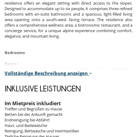
residence offers an elegant setting with direct access to the slopes.
Designed to accommodate up to six people, it comprises three refined
bedrooms with en-suite bathrooms and a spacious, light-filled living
area opening onto a south-west facing terrace. The residence also
offers a comprehensive wellness area, a bistronomic restaurant, and a
concierge service, for a unique alpine experience combining comfort,
elegance, and mountain living.
Bedrooms
Room 1
Room. This bedroom has 1 double bed 180 cm. , with 2 washbasins,
Vollständige Beschreibung anzeigen
bathtub, walk-in shower. This bedroom includes also TV, safe, private
terrace, hair dryer, towel dryer, WC.
INKLUSIVE LEISTUNGEN
Room 2
Room. This bedroom has 1 double bed 180 cm. , with 2 washbasins,
walk-in shower. This bedroom includes also TV, safe, private terrace,
Im Mietpreis inkludiert
hair dryer, towel dryer, WC.
Treffen und Begrüßen zu Hause
Betten bei der Ankunft gemacht
Room 3
Endreinigung bei Abfahrt
Room. This bedroom has 1 double bed 180 cm. , with 2 washbasins,
Haus- und Badewäsche
walk-in shower. This bedroom includes also TV, safe, private terrace,
Reinigung, Bettwäsche und Heimtextilien
hair dryer, towel dryer, WC.
Tägliche Reinigung des Hauses