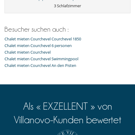
Hammam
3 Schlafzimmer
Innen-Swimmingpool
Restaurant
Sauna
Ski room
Besucher suchen auch :
Skigeschäft
Spa
Chalet mieten Courchevel Courchevel 1850
Chalet mieten Courchevel 6 personen
Für Ihre Mahlzeiten
Chalet mieten Courchevel
Bed & Breakfast
Chalet mieten Courchevel Swimmingpool
Für Ihren Komfort und Ihr Wohlbefinden
Chalet mieten Courchevel An den Pisten
Fernsehraum
Haartrockner
Privatparkplatz
Terrasse
In der Nähe
In der Nähe von Skischulen
Als « EXZELLENT » von
Pisten weniger als 100 m entfernt
Ski in
Villanovo-Kunden bewertet
Ski in - Ski out
Ski in - Ski out
Ski out
Skipisten zu Fuß erreichbar