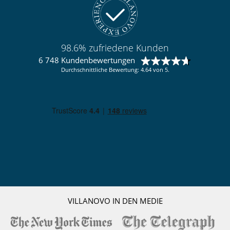
Kinder
Kinder willkommen
Kinder-Bereich
Kinderbett und Hochstuhl auf Anfrage
98.6% zufriedene Kunden
6 748 Kundenbewertungen
Küche und Ausstattung
Durchschnittliche Bewertung: 4.64 von 5.
amerikanische Küche
Backofen
Kühlschrank
Mikrowelle
Nespresso Kaffeemaschine
Spülmaschine
Toaster
voll ausgestattete Küche
Waschmaschine
Wasserkocher
Personal
Haushälterin
VILLANOVO IN DEN MEDIE
Unterhaltung, Wohlbefinden & Sport
Fernseher
Fitnessraum