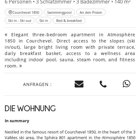
6 Personen • 3 Schlafzimmer • 3 Badezimmer • 140 m²
Courchevel 1850
Swimmingpool
An den Pisten
Ski in - Ski out
Ski in
Bed & breakfast
Elegant three-bedroom apartment in Atmosphère
1850 in Courchevel. Direct access to the slopes (ski
in/out), large bright living room with private terrace,
daily breakfast basket, access to a wellness area
including indoor pool, sauna, steam room, and fitness
room.
ANFRAGEN :
DIE WOHNUNG
In summary
Nestled in the famous resort of Courchevel 1850, in the heart of the 3
Vallées ski area, the Sphéra 801 apartment in the Atmosphère 1850