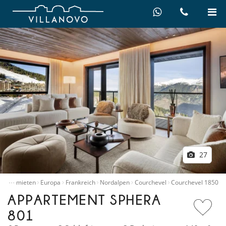
27
…
Villen mieten
Europa
Frankreich
Nordalpen
Courchevel
Courchevel 1850
APPARTEMENT SPHERA
801