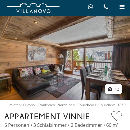
12
…
Villen mieten
Europa
Frankreich
Nordalpen
Courchevel
Courchevel 1850
APPARTEMENT VINNIE
6 Personen • 3 Schlafzimmer • 2 Badezimmer • 60 m²