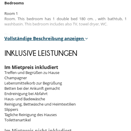
Bedrooms
Room 1
Room. This bedroom has 1 double bed 180 cm. , with bathtub, 1
washbasin. This bedroom includes also TV, towel dryer, WC.
Room 2
Vollständige Beschreibung anzeigen
Room. This bedroom has 1 double bed 180 cm. , with bathtub, 1
washbasin. This bedroom includes also TV, towel dryer, WC.
INKLUSIVE LEISTUNGEN
Room 3
Room. This bedroom has 1 double bed 160 cm. , with bathtub, 1
washbasin. This bedroom includes also TV, towel dryer, WC.
Im Mietpreis inkludiert
Treffen und Begrüßen zu Hause
Room 4
Champagner
Room. This bedroom has 1 double bed 180 cm. , with bathtub, 1
Lebensmittelkorb zur Begrüßung
washbasin. This bedroom includes also TV, towel dryer, WC.
Betten bei der Ankunft gemacht
Endreinigung bei Abfahrt
Room 5
Haus- und Badewäsche
Room. This bedroom has 2 single bed 90 cm. , with bathtub, 1
Reinigung, Bettwäsche und Heimtextilien
washbasin. This bedroom includes also TV, balcony, hair dryer, WC.
Slippers
Tägliche Reinigung des Hauses
Room 6
Toilettenartikel
Room. This bedroom has 1 double bed 180 cm. , with bathtub, 1
washbasin. This bedroom includes also WC.
Im Mietpreis nicht inkludiert