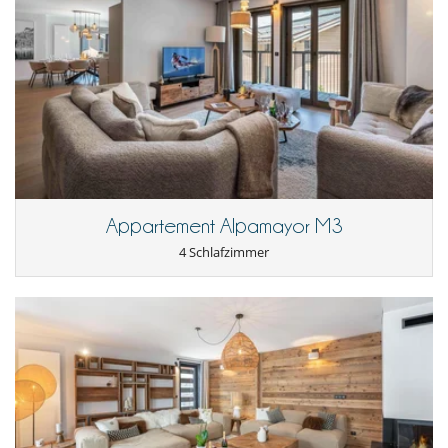
Für Ihren Komfort und Ihr Wohlbefinden
Innenwhirlpool
Kamin
In der Nähe
Pisten weniger als 500 m entfernt
Kinder
Kinder willkommen
Küche und Ausstattung
Appartement Alpamayor M3
amerikanische Küche
Backofen
4 Schlafzimmer
Kaffeemaschine
Kühl-Gefrierkombination
Mikrowelle
Spülmaschine
Toaster
voll ausgestattete Küche
Wäschetrockner
Waschmaschine
Personal