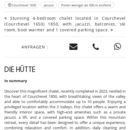
Courchevel 1650
Jacuzzi
Pisten weniger als 500 m entfernt
Stunning 4-bedroom chalet located in Courchevel
(Courchevel 1650) 1850, with jacuzzi, balconies, ski
room, boot warmer and 1 covered parking space.
ANFRAGEN :
DIE HÜTTE
In summary
Discover this magnificent chalet, recently completed in 2023, nestled in
the heart of Courchevel 1850, with breathtaking views of the valley
and able to comfortably accommodate up to 10 people. Enjoying a
privileged location within the 3 Valleys, this chalet offers a warm and
friendly interior space, with high-end amenities such as a private
jacuzzi, a lift, and a covered parking space. Within this mountain
retreat, every detail has been designed to offer a unique experience,
combining relaxation and comfort. In addition, daily cleaning and