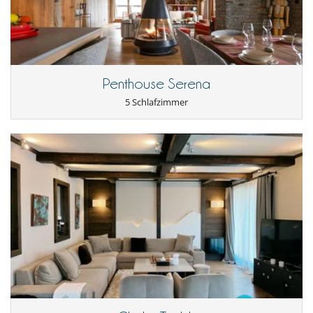
In der Nähe
Ski in
Ski in - Ski out
Ski in - Ski out
Ski out
Vom Dorf aus zu Fuß erreichbar
Penthouse Serena
Kinder
5 Schlafzimmer
Kinder willkommen
Küche und Ausstattung
amerikanische Küche
Backofen
Bügeleisen
Kaffeemaschine
Kühlschrank
Mikrowelle
Spülmaschine
Toaster
voll ausgestattete Küche
Wäschetrockner
Waschmaschine
Unterhaltung, Wohlbefinden & Sport