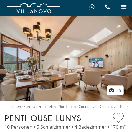
25
…
Villen mieten
Europa
Frankreich
Nordalpen
Courchevel
Courchevel 1650
PENTHOUSE LUNYS
10 Personen • 5 Schlafzimmer • 4 Badezimmer • 170 m²