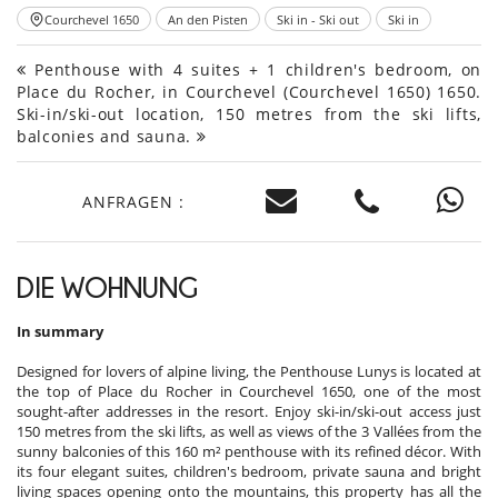
Courchevel 1650
An den Pisten
Ski in - Ski out
Ski in
Penthouse with 4 suites + 1 children's bedroom, on
Place du Rocher, in Courchevel (Courchevel 1650) 1650.
Ski-in/ski-out location, 150 metres from the ski lifts,
balconies and sauna.
ANFRAGEN :
DIE WOHNUNG
In summary
Designed for lovers of alpine living, the Penthouse Lunys is located at
the top of Place du Rocher in Courchevel 1650, one of the most
sought-after addresses in the resort. Enjoy ski-in/ski-out access just
150 metres from the ski lifts, as well as views of the 3 Vallées from the
sunny balconies of this 160 m² penthouse with its refined décor. With
its four elegant suites, children's bedroom, private sauna and bright
living spaces opening onto the mountains, this property has all the