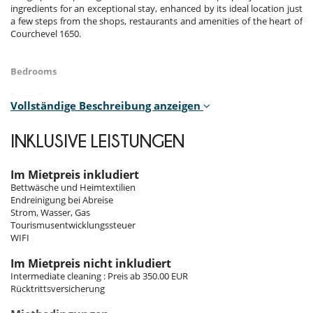
ingredients for an exceptional stay, enhanced by its ideal location just
a few steps from the shops, restaurants and amenities of the heart of
Courchevel 1650.
Bedrooms
Room 1
Vollständige Beschreibung anzeigen
Room, view of the mountains. This bedroom has 1 double bed King
size. Bathroom private, with walk-in shower. This bedroom includes
also TV, private balcony, hair dryer.
INKLUSIVE LEISTUNGEN
Room 2
Room, Ground level. This bedroom has 1 double bed King size.
Im Mietpreis inkludiert
Bathroom private, with shower. This bedroom includes also TV, hair
Bettwäsche und Heimtextilien
dryer.
Endreinigung bei Abreise
Strom, Wasser, Gas
Room 3
Tourismusentwicklungssteuer
Room, Lower floor. This bedroom has 1 double bed King size.
WIFI
Bathroom shared, with bathtub, shower. This bedroom includes also
TV.
Im Mietpreis nicht inkludiert
Intermediate cleaning : Preis ab 350.00 EUR
Room 4
Rücktrittsversicherung
Room, Lower floor. This bedroom has 2 twin beds configurable as a
double bed. Bathroom private, with shower. This bedroom includes