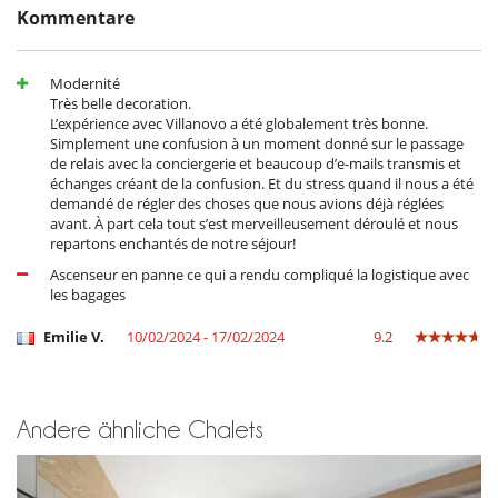
Kommentare
Stornobedingungen und Stornogebühren
- Änderungen/Stornierung der Buchungen senden Sie bitte eine E-Mail
- Die Stornobedingungen beziehen sich auf die Ortszeit des
Modernité
Villastandortes
Très belle decoration.
- .
L’expérience avec Villanovo a été globalement très bonne.
- Bei Stornierung kann die Höhe der Anzahlung nicht erstattet werden.
Simplement une confusion à un moment donné sur le passage
- Stornierung ab
31 Tage
vor Anreisetermin :
100 %
des
de relais avec la conciergerie et beaucoup d’e-mails transmis et
Gesamtbetrages sind an Villanovo zu bezahlen.
échanges créant de la confusion. Et du stress quand il nous a été
- Bei Nichterscheinen :
100 %
des Gesamtbetrages sind an Villanovo zu
demandé de régler des choses que nous avions déjà réglées
bezahlen
avant. À part cela tout s’est merveilleusement déroulé et nous
repartons enchantés de notre séjour!
Ascenseur en panne ce qui a rendu compliqué la logistique avec
les bagages
Emilie V.
10/02/2024 - 17/02/2024
9.2
Andere ähnliche Chalets