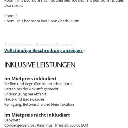
Room. This bedroom has 1 double bed 160 cm. This bedroom includes
also closet.
Room 3
Room. This bedroom has 1 bunk beds 90 cm.
Ausstattung, Veranstaltungen
Fahrräder
Vollständige Beschreibung anzeigen
Dienstleistung(en) und Freizeit(en) in der Residenz
INKLUSIVE LEISTUNGEN
Fitnessraum
Hammam
Sauna
Im Mietpreis inkludiert
Treffen und Begrüßen im örtlichen Büro
Draußen
Betten bei der Ankunft gemacht
Balkon
Endreinigung bei Abfahrt
Haus- und Badewäsche
Für Ihre Mahlzeiten
Reinigung, Bettwäsche und Heimtextilien
Sie kochen selbst
Im Mietpreis nicht inkludiert
Für Ihren Komfort und Ihr Wohlbefinden
Babybett
Fernsehraum
Concierge-Service : Pass Plus : Preis ab 300.00 EUR