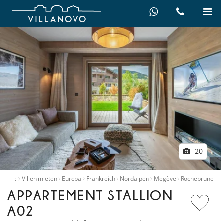
20
…
Home
Villen mieten
Europa
Frankreich
Nordalpen
Megève
Rochebrune
APPARTEMENT STALLION
A02