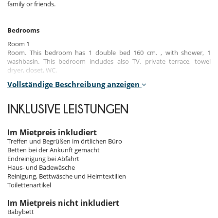
family or friends.
Bedrooms
Room 1
Room. This bedroom has 1 double bed 160 cm. , with shower, 1
washbasin. This bedroom includes also TV, private terrace, towel
dryer, closet, WC.
Vollständige Beschreibung anzeigen
Room 2
Room. This bedroom has 1 bunk beds 90 cm. This bedroom includes
also closet.
INKLUSIVE LEISTUNGEN
Room 3
Room. This bedroom has 2 single bed 90 cm. This bedroom includes
Im Mietpreis inkludiert
also closet.
Treffen und Begrüßen im örtlichen Büro
Betten bei der Ankunft gemacht
Endreinigung bei Abfahrt
Indoors & Outdoors​
Haus- und Badewäsche
Reinigung, Bettwäsche und Heimtextilien
The decoration of this flat, both modern and authentic, will seduce its
Toilettenartikel
occupants and give them a change of scenery during their stay.
With 1 bedroom with a double bed, 1 bedroom with 2 separate beds
Im Mietpreis nicht inkludiert
and a bunk bed, it can accommodate 4 adults and 2 children.
Babybett
The main living area is perfect for socialising and enjoying a good meal.