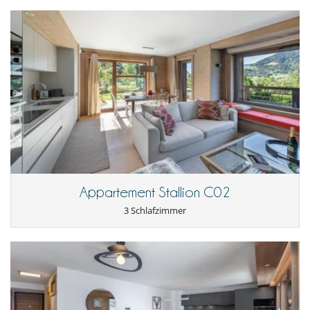
Internetzugang (Wifi)
- Der Mieter verpflichtet sich, die Wohnung in einem angemessenen
Sauna
Zustand der Sauberkeit zu halten. Er muss seinen Müll entsorgen und
sein Geschirr reinigen, bevor er die Wohnung verlässt. Falls die
Wohnung in einem Zustand zurückgegeben wird, der eine
ungewöhnlich übermäßige Reinigung erfordert, werden die
zusätzlichen Kosten von der Kaution abgezogen.
- Events und Parties sind ohne vorherige Zustimmung von Villanovo
verboten
- Haustiere nicht erlaubt
- Kinder willkommen
- Kinder: Benützung des Whirlpools, Pools, der Sauna oder des
Hammam nur unter Aufsicht eines Erwachsenen
- Rauchen ist auf dem Gelände nicht erlaubt
- Sprache des Personals : Englisch - Französisch
- Check-in :
17:00 h
- Check out :
10:00 h
Appartement Stallion C02
- Betrag der Kaution, die vom Eigentümer verlangt wird :
3 000.00 EUR
- Die Mietkaution ist in der folgenden Form zu zahlen :
3 Schlafzimmer
Vorautorisierung - EXTERNER Link
Buchungsbedingungen
- Höhe der Anzahlung bei Buchung an Villanovo :
30 %
- 2. Zahlung
45 Tage
vor Anreisetermin :
70 %
des Gesamtbetrages sind
an Villanovo zu bezahlen.
- Eigentümer kann Zahlungen vor Ort in Landeswährung verlangen..
- Der Buchungspreis enthält keine Nebenkosten oder Leistungen auf