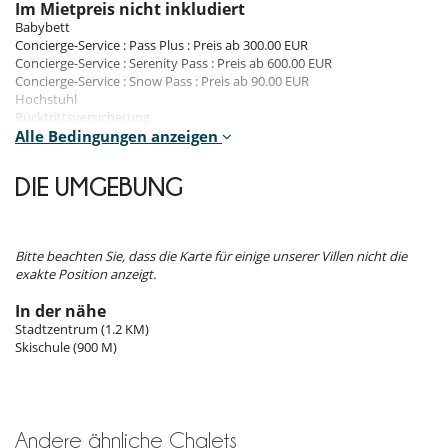
Im Mietpreis nicht inkludiert
Küche und Ausstattung
Babybett
amerikanische Küche
Concierge-Service : Pass Plus : Preis ab 300.00 EUR
Backofen
Concierge-Service : Serenity Pass : Preis ab 600.00 EUR
Cerankochfeld
Concierge-Service : Snow Pass : Preis ab 90.00 EUR
Dunstabzugshaube
Hochstuhl
Gefrierschrank
Rücktrittsversicherung
Kühlschrank
Tourismusentwicklungssteuer - Obligatorisch
Alle Bedingungen anzeigen
Mikrowelle
Nespresso Kaffeemaschine
Mietbedingungen
Raclette-Grill
DIE UMGEBUNG
- Concierge-Service Pass Plus : Beinhaltet zusätzlich zum Snow Pass
Spülmaschine
Concierge die Organisation von Skiunterricht, die Organisation von
Toaster
Einkaufslieferungen sowie die Reservierung von Bahnhofs- oder
voll ausgestattete Küche
Flughafentransfers, Restaurants, Babysitting, Aktivitäten,
Wäschetrockner
Bitte beachten Sie, dass die Karte für einige unserer Villen nicht die
Wellnessangeboten und Weihnachtsdekorationen.
Waschmaschine
exakte Position anzeigt.
- Concierge-Service Serenity Pass : Beinhaltet zusätzlich zum Snow
Wasserkocher
Pass Concierge und zum Pass Plus Concierge die Buchung eines
In der nähe
Kochs/Caterers im Haus (je nach Kategorie des Anwesens), eines
Unterhaltung, Wohlbefinden & Sport
Stadtzentrum (1.2 KM)
Butlers (ab einem bestimmten Betrag), eines privaten Transports
Fernseher
Skischule (900 M)
(Chauffeur, Taxi), eines Helikoptertransfers (Heliskiing) oder anderer
Fitnessgerät
Dienstleister.
Fitnessgeräte
- Concierge-Service Snow Pass : beinhaltet die Buchung von Skiverleih,
Fitnessraum
Skipässen.
Hammam
- Das Haus muss im Zustand der Check-in zurückgegeben werden.
Innen-Swimmingpool
Andere ähnliche Chalets
Ansonsten Gebühren können dem Kunden in Rechnung gestellt.