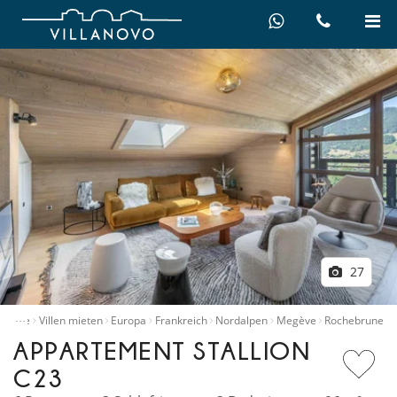
27
…
Home
Villen mieten
Europa
Frankreich
Nordalpen
Megève
Rochebrune
APPARTEMENT STALLION
C23