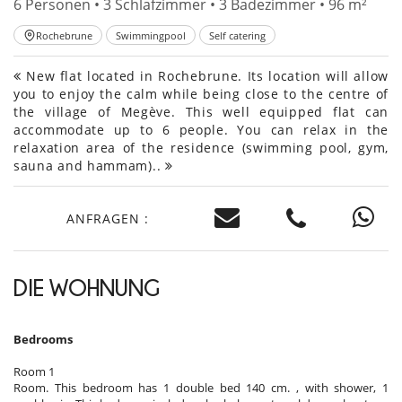
6 Personen • 3 Schlafzimmer • 3 Badezimmer • 96 m²
Rochebrune
Swimmingpool
Self catering
New flat located in Rochebrune. Its location will allow
you to enjoy the calm while being close to the centre of
the village of Megève. This well equipped flat can
accommodate up to 6 people. You can relax in the
relaxation area of the residence (swimming pool, gym,
sauna and hammam)..
ANFRAGEN :
DIE WOHNUNG
Bedrooms
Room 1
Room. This bedroom has 1 double bed 140 cm. , with shower, 1