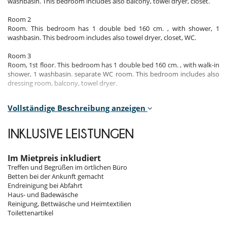
washbasin. This bedroom includes also balcony, towel dryer, closet.
Room 2
Room. This bedroom has 1 double bed 160 cm. , with shower, 1
washbasin. This bedroom includes also towel dryer, closet, WC.
Room 3
Room, 1st floor. This bedroom has 1 double bed 160 cm. , with walk-in
shower, 1 washbasin. separate WC room. This bedroom includes also
dressing room, balcony, towel dryer.
Vollständige Beschreibung anzeigen
Draußen
INKLUSIVE LEISTUNGEN
Balkon
Für Ihre Mahlzeiten
Im Mietpreis inkludiert
Sie kochen selbst
Treffen und Begrüßen im örtlichen Büro
Betten bei der Ankunft gemacht
Für Ihren Komfort und Ihr Wohlbefinden
Endreinigung bei Abfahrt
Fernsehraum
Haus- und Badewäsche
Kamin
Reinigung, Bettwäsche und Heimtextilien
Privatparkplatz
Toilettenartikel
Skischrank