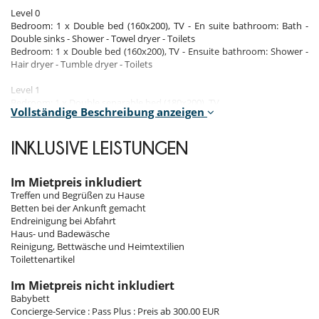
Level 0
Bedroom: 1 x Double bed (160x200), TV - En suite bathroom: Bath -
Double sinks - Shower - Towel dryer - Toilets
Bedroom: 1 x Double bed (160x200), TV - Ensuite bathroom: Shower -
Hair dryer - Tumble dryer - Toilets
Level 1
Bedroom: 1 x Double separable bed (180x200), TV
Vollständige Beschreibung anzeigen
Master bedroom: 1 x Double bed (180x200), TV - Ensuite bathroom:
Bath - Double sinks - Shower - Towel dryer
INKLUSIVE LEISTUNGEN
Level 2
Bedroom: 1 x Double bed (160x200), TV - Ensuite bathroom: Double
sinks - Shower - Tumble dryer - Toilets
Im Mietpreis inkludiert
Bedroom: 1 x Double separable bed (180x200), TV - Ensuite bathroom:
Treffen und Begrüßen zu Hause
Double sinks - Shower - Towel dryer
Betten bei der Ankunft gemacht
Endreinigung bei Abfahrt
Haus- und Badewäsche
Indoors
Reinigung, Bettwäsche und Heimtextilien
Toilettenartikel
Level 0
Independent bathroom: Shower - Single washbasin
Im Mietpreis nicht inkludiert
Movie theater
Babybett
Fitness room
Concierge-Service : Pass Plus : Preis ab 300.00 EUR