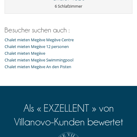
Spülmaschine
6 Schlafzimmer
Toaster
voll ausgestattete Küche
Wäschetrockner
Waschmaschine
Besucher suchen auch :
Wasserkocher
Chalet mieten Megève Megève Centre
Unterhaltung, Wohlbefinden & Sport
Außen-Swimmingpool
Chalet mieten Megève 12 personen
Bar
Chalet mieten Megève
Fernseher
Chalet mieten Megève Swimmingpool
Fitnessraum
Chalet mieten Megève An den Pisten
Hanteln
Kinosaal
Skischuhwärmern
Sound system
Als « EXZELLENT » von
Villanovo-Kunden bewertet