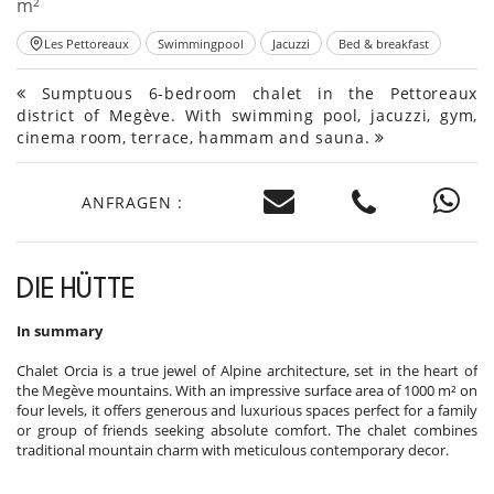
m²
Les Pettoreaux
Swimmingpool
Jacuzzi
Bed & breakfast
Sumptuous 6-bedroom chalet in the Pettoreaux
district of Megève. With swimming pool, jacuzzi, gym,
cinema room, terrace, hammam and sauna.
ANFRAGEN :
DIE HÜTTE
In summary
Chalet Orcia is a true jewel of Alpine architecture, set in the heart of
the Megève mountains. With an impressive surface area of 1000 m² on
four levels, it offers generous and luxurious spaces perfect for a family
or group of friends seeking absolute comfort. The chalet combines
traditional mountain charm with meticulous contemporary decor.