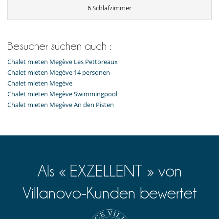
Lesesalon
6 Schlafzimmer
Terrasse
Wohnzimmer
Küche und Ausstattung
voll ausgestattete Küche
Besucher suchen auch :
Personal
Chalet mieten Megève Les Pettoreaux
Haushälterin
Chalet mieten Megève 14 personen
Chalet mieten Megève
Unterhaltung, Wohlbefinden & Sport
Chalet mieten Megève Swimmingpool
Bar
Chalet mieten Megève An den Pisten
Fitnessgerät
Fitnessgeräte
Hammam
Hanteln
Innen-Swimmingpool
Kinosaal
Laufband
Als « EXZELLENT » von
Massageraum
Sauna
Skischuhwärmern
Villanovo-Kunden bewertet