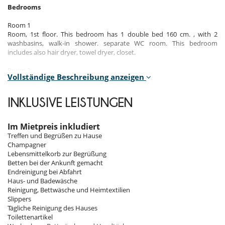
Bedrooms
Room 1
Room, 1st floor. This bedroom has 1 double bed 160 cm. , with 2
washbasins, walk-in shower. separate WC room. This bedroom
includes also hair dryer, towel dryer, closet.
Room 2
Vollständige Beschreibung anzeigen
Room, Lower floor. This bedroom has 1 double bed 180 cm. , with 2
washbasins, bathtub, walk-in shower. separate WC room. This
bedroom includes also TV, safe, dressing room, private terrace, hair
INKLUSIVE LEISTUNGEN
dryer, towel dryer.
Room 3
Im Mietpreis inkludiert
Room, Lower floor. This bedroom has 1 double bed 160 cm. , with 2
Treffen und Begrüßen zu Hause
washbasins, bathtub, walk-in shower. separate WC room. This
Champagner
bedroom includes also TV, safe, dressing room, private terrace, hair
Lebensmittelkorb zur Begrüßung
dryer, towel dryer.
Betten bei der Ankunft gemacht
Endreinigung bei Abfahrt
Room 4
Haus- und Badewäsche
Room, Lower floor. This bedroom has 1 double bed 180 cm. , with 2
Reinigung, Bettwäsche und Heimtextilien
washbasins, walk-in shower. separate WC room. This bedroom
Slippers
includes also TV, safe, dressing room, hair dryer, towel dryer.
Tägliche Reinigung des Hauses
Toilettenartikel
Room 5