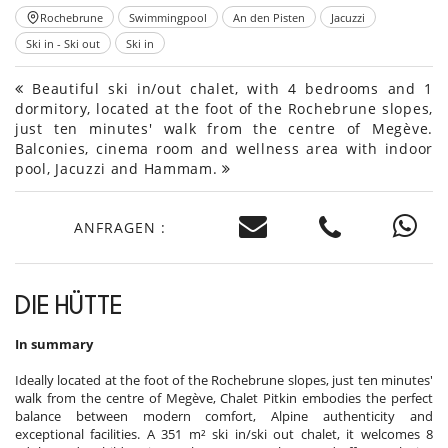
Rochebrune
Swimmingpool
An den Pisten
Jacuzzi
Ski in - Ski out
Ski in
Beautiful ski in/out chalet, with 4 bedrooms and 1
dormitory, located at the foot of the Rochebrune slopes,
just ten minutes' walk from the centre of Megève.
Balconies, cinema room and wellness area with indoor
pool, Jacuzzi and Hammam.
ANFRAGEN :
DIE HÜTTE
In summary
Ideally located at the foot of the Rochebrune slopes, just ten minutes'
walk from the centre of Megève, Chalet Pitkin embodies the perfect
balance between modern comfort, Alpine authenticity and
exceptional facilities. A 351 m² ski in/ski out chalet, it welcomes 8