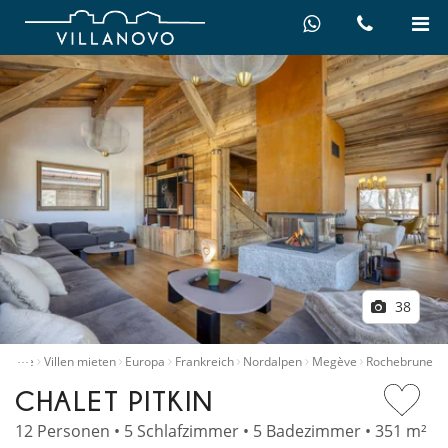
38
…
Home
Villen mieten
Europa
Frankreich
Nordalpen
Megève
Rochebrune
CHALET PITKIN
12 Personen • 5 Schlafzimmer • 5 Badezimmer • 351 m²