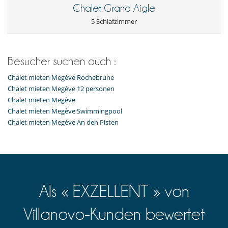
amerikanische Küche
Chalet Grand Aigle
voll ausgestattete Küche
5 Schlafzimmer
Unterhaltung, Wohlbefinden & Sport
Hammam
Innen-Swimmingpool
Besucher suchen auch :
Internetzugang (Wifi)
Kinosaal
Chalet mieten Megève Rochebrune
Skiraum
Skischuhwärmern
Chalet mieten Megève 12 personen
Chalet mieten Megève
Chalet mieten Megève Swimmingpool
Chalet mieten Megève An den Pisten
Als « EXZELLENT » von
Villanovo-Kunden bewertet