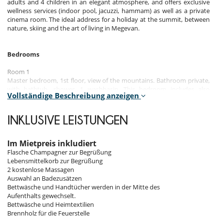
adults and 4 children in an elegant atmosphere, and offers exclusive
wellness services (indoor pool, jacuzzi, hammam) as well as a private
cinema room. The ideal address for a holiday at the summit, between
nature, skiing and the art of living in Megevan.
Bedrooms
Room 1
Master bedroom, 1st floor, view of the mountains. Bathroom private,
with bathtub, shower, 1 washbasin. This bedroom includes also
Vollständige Beschreibung anzeigen
dressing room, private terrace.
Room 2
INKLUSIVE LEISTUNGEN
Room, Garden level. This bedroom has 1 double bed. Bathroom
private.
Im Mietpreis inkludiert
Room 3
Flasche Champagner zur Begrüßung
Room, Garden level. This bedroom has 1 double bed. Bathroom
Lebensmittelkorb zur Begrüßung
private.
2 kostenlose Massagen
Auswahl an Badezusätzen
Room 4
Bettwäsche und Handtücher werden in der Mitte des
Room, Garden level. This bedroom has 1 double bed. Bathroom
Aufenthalts gewechselt.
private.
Bettwäsche und Heimtextilien
Brennholz für die Feuerstelle