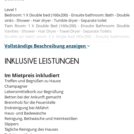
Level 1
Bedroom: 1 X Double bed (160x200) - Ensuite bathroom: Bath - Double
sinks - Shower - Hair dryer - Tumble dryer - Separate toilet
Twin Room: 1 X Double Bed (160x200) - Ensuite Bathroom: Double
Vanities - Shower - Hair Dryer - Towel Dryer - Separate Toilets
Double (or twin) room: 2 X Single bed (90x200) - Ensuite bathroom:
Shower - Hairdryer - Towel dryer - Single sink - Separate toilet
Vollständige Beschreibung anzeigen
Double (or twin) room: 2 X Single bed (80x200) - Ensuite bathroom:
Shower - Hairdryer - Towel dryer - Single sink - Separate toilet
Master bedroom: 1 X Double bed (160x200) - Ensuite bathroom:
INKLUSIVE LEISTUNGEN
Double sinks - Shower - Hair dryer - Tumble dryer - Separate toilet
Level 0
Im Mietpreis inkludiert
Children's bedrooms: 4 X Bunk beds (1 sleeping room) (80x200), TV
Treffen und Begrüßen zu Hause
corner - Ensuite bathroom: Shower - Hairdryer - Towel dryer - Toilets
Champagner
Lebensmittelkorb zur Begrüßung
Betten bei der Ankunft gemacht
Indoors
Brennholz für die Feuerstelle
Endreinigung bei Abfahrt
Sauna
Haus- und Badewäsche
Dining room
Reinigung, Bettwäsche und Heimtextilien
Living room
Slippers
Tägliche Reinigung des Hauses