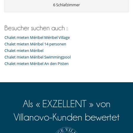
Internetzugang (Wifi)
6 Schlafzimmer
Kabel- oder Satellitenfernsehen oder Internet
Karten- und Brettspiele
Sauna
Skischuhwärmern
Besucher suchen auch :
Sound system
Spielkonsole (X-box, Nintendo, Wii)
Chalet mieten Méribel Méribel Village
Chalet mieten Méribel 14 personen
Chalet mieten Méribel
Chalet mieten Méribel Swimmingpool
Chalet mieten Méribel An den Pisten
Als « EXZELLENT » von
Villanovo-Kunden bewertet