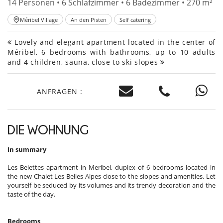
14 Personen • 6 Schlafzimmer • 6 Badezimmer • 270 m²
Méribel Village
An den Pisten
Self catering
Lovely and elegant apartment located in the center of
Méribel, 6 bedrooms with bathrooms, up to 10 adults
and 4 children, sauna, close to ski slopes
ANFRAGEN :
DIE WOHNUNG
In summary
Les Belettes apartment in Meribel, duplex of 6 bedrooms located in
the new Chalet Les Belles Alpes close to the slopes and amenities. Let
yourself be seduced by its volumes and its trendy decoration and the
taste of the day.
Bedrooms