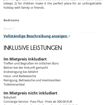
(sleeps 2) for children make it the perfect place for an unforgettable
holiday with family or friends.
Bedrooms
Room 1
Room. This bedroom has 1 double bed 160 cm. , with shower, 1
Vollständige Beschreibung anzeigen
washbasin. This bedroom includes also balcony, towel dryer, closet,
WC.
INKLUSIVE LEISTUNGEN
Room 2
Room. This bedroom has 1 double bed 160 cm. This bedroom includes
also dressing room, closet.
Im Mietpreis inkludiert
Treffen und Begrüßen im örtlichen Büro
Room 3
Betten bei der Ankunft gemacht
Room. This bedroom has 1 bunk beds. This bedroom includes also
Endreinigung bei Abfahrt
closet.
Haus- und Badewäsche
Reinigung, Bettwäsche und Heimtextilien
Toilettenartikel
Indoors
Im Mietpreis nicht inkludiert
Elegance and comfort abound. As soon as you step inside, a spacious
Babybett
living area welcomes you with a warm and bright atmosphere. The
Concierge-Service : Pass Plus : Preis ab 300.00 EUR
modern, fully equipped kitchen flows seamlessly into a dining area