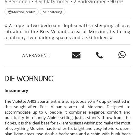
6 Personen • 3 Schlafzimmer • 2 Badezimmer • 90 m²
Morzine centre
Self catering
A superb two-bedroom duplex with a sleeping alcove,
situated in the Bois Venants area of Morzine, featuring
a balcony, two parking spaces and a ski locker.
ANFRAGEN :
DIE WOHNUNG
In summary
The Violette A403 apartment is a sumptuous 90 m² duplex nestled in
the sought-after Bois Venants area of Morzine. Designed to
accommodate up to 6 people, it combines elegance, comfort and
practicality in a sunny Alpine setting. Just a stone’s throw from the
slopes, it is the ideal base for ski enthusiasts wishing to make the most
of everything Morzine has to offer. Its bright and cosy interiors, open-
plan living areas, two double bedrooms and a cabin with bunk beds