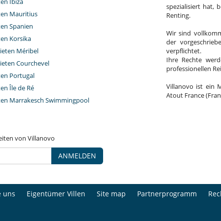
ten Ibiza
spezialisiert hat,
ten Mauritius
Renting.
eten Spanien
Wir sind vollkomm
ten Korsika
der vorgeschrieb
ieten Méribel
verpflichtet.
Ihre Rechte werd
ieten Courchevel
professionellen R
ten Portugal
Villanovo ist ein 
ten Île de Ré
Atout France (Fran
eten Marrakesch Swimmingpool
eiten von Villanovo
ANMELDEN
e uns
Eigentümer Villen
Site map
Partnerprogramm
Rec