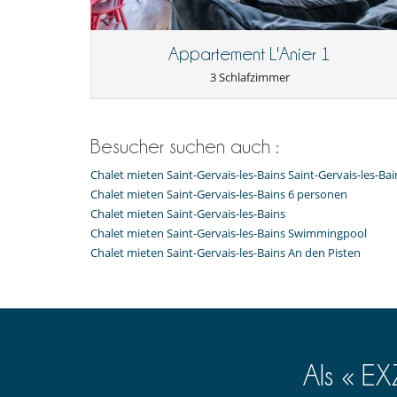
Stornobedingungen und Stornogebühre
Für Ihre Mahlzeiten
- Änderungen/Stornierung der Buchungen senden Sie bi
Sie kochen selbst
Appartement L'Anier 1
- Die Stornobedingungen beziehen sich auf die Ortszeit
- .
Für Ihren Komfort und Ihr Wohlbefinden
3 Schlafzimmer
- Bei Stornierung kann die Höhe der Anzahlung nicht e
Esszimmer
- Stornierung ab
31 Tage
vor Anreisetermin :
100 %
des
Privatparkplatz
- Bei Nichterscheinen :
100 %
des Gesamtbetrages sind 
In der Nähe
Besucher suchen auch :
Pisten weniger als 500 m entfernt
Chalet mieten Saint-Gervais-les-Bains Saint-Gervais-les-Ba
Kinder
Chalet mieten Saint-Gervais-les-Bains 6 personen
Kinder willkommen
Chalet mieten Saint-Gervais-les-Bains
Chalet mieten Saint-Gervais-les-Bains Swimmingpool
Küche und Ausstattung
Chalet mieten Saint-Gervais-les-Bains An den Pisten
amerikanische Küche
Als « E