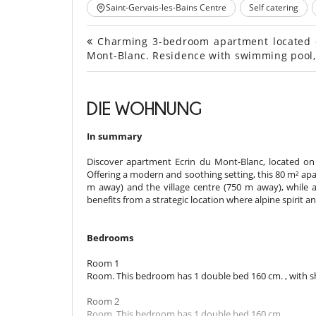
Saint-Gervais-les-Bains Centre
Self catering
Charming 3-bedroom apartment located on
Mont-Blanc. Residence with swimming pool, 
DIE WOHNUNG
In summary
Discover apartment Ecrin du Mont-Blanc, located on 
Offering a modern and soothing setting, this 80 m² apartm
m away) and the village centre (750 m away), while
benefits from a strategic location where alpine spirit 
Bedrooms
Room 1
Room. This bedroom has 1 double bed 160 cm. , with s
Room 2
Room. This bedroom has 1 double bed 160 cm.