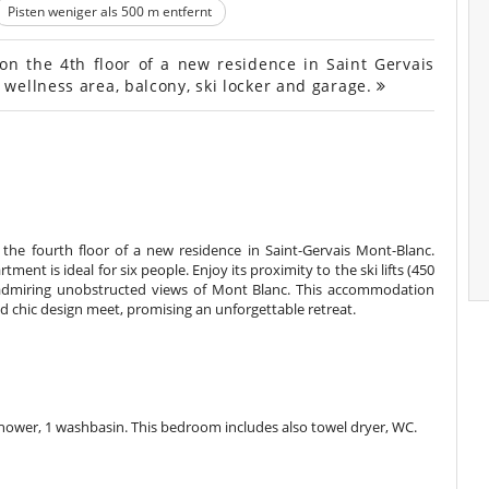
Pisten weniger als 500 m entfernt
 the 4th floor of a new residence in Saint Gervais
wellness area, balcony, ski locker and garage.
the fourth floor of a new residence in Saint-Gervais Mont-Blanc.
ent is ideal for six people. Enjoy its proximity to the ski lifts (450
 admiring unobstructed views of Mont Blanc. This accommodation
and chic design meet, promising an unforgettable retreat.
hower, 1 washbasin. This bedroom includes also towel dryer, WC.