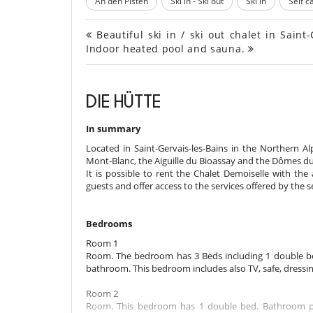
An den Pisten
Ski in - Ski out
Ski in
Self c
Beautiful ski in / ski out chalet in Sain
Indoor heated pool and sauna.
DIE HÜTTE
In summary
Located in Saint-Gervais-les-Bains in the Northern Al
Mont-Blanc, the Aiguille du Bioassay and the Dômes d
It is possible to rent the Chalet Demoiselle with the
guests and offer access to the services offered by the s
Bedrooms
Room 1
Room. The bedroom has 3 Beds including 1 double be
bathroom. This bedroom includes also TV, safe, dressi
Room 2
Room. This bedroom has 1 double bed. Bathroom pr