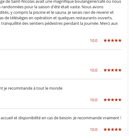
llage de Saint-Nicolas avait une magnifique boulangerie/café où nous
voll ausgestattete Küche
s randonnées pour la saison d'été était vaste. Nous avons
Waschmaschine
s, y compris la piscine et le sauna. Je serais ravi de revenir et
 pas de télésièges en opération et quelques restaurants ouverts,
a tranquillité des sentiers pédestres pendant la journée. Merci aux
Fernseher
Sauna
10.0
Skiraum
10.0
nt je recommande à tout le monde
10.0
 accueil et disponibilité en cas de besoin. Je recommande vraiment !
10.0