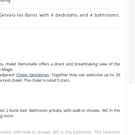
atering
t-Gervais-les-Bains with 4 bedrooms and 4 bathrooms.
ps, chalet Demoiselle offers a direct and breathtaking view of the
u Miage.
 adjacent
Chalet Gentleman
. Together they can welcome up to 20
econd chalet. The chalet is rated 5 stars.
d, 2 bunk bed. Bathroom private, with walk-in shower. WC in the
ng room.
ivate, with walk-in shower. WC in the bathroom. This bedroom