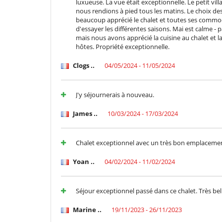
luxueuse. La vue était exceptionnelle. Le petit vi
Toaster
nous rendions à pied tous les matins. Le choix de
Wäschetrockner
beaucoup apprécié le chalet et toutes ses commodité
Wasserkocher
d'essayer les différentes saisons. Mai est calme -
mais nous avons apprécié la cuisine au chalet et l
Unterhaltung, Wohlbefinden & Sport
hôtes. Propriété exceptionnelle.
Beheizten Innenpool
Internetzugang (Wifi)
Clogs ..
04/05/2024 - 11/05/2024
Schwimmbecken-Sicherheitssystem
J'y séjournerais à nouveau.
James ..
10/03/2024 - 17/03/2024
Chalet exceptionnel avec un très bon emplaceme
Yoan ..
04/02/2024 - 11/02/2024
Séjour exceptionnel passé dans ce chalet. Très bel
Marine ..
19/11/2023 - 26/11/2023