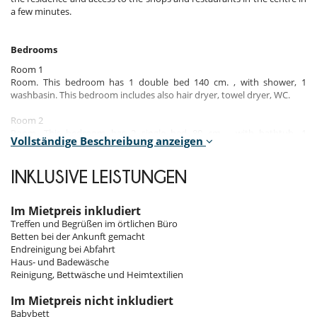
a few minutes.
Bedrooms
Room 1
Room. This bedroom has 1 double bed 140 cm. , with shower, 1
washbasin. This bedroom includes also hair dryer, towel dryer, WC.
Room 2
Room. This bedroom has 2 single bed 80 cm. , with bathtub, 1
Vollständige Beschreibung anzeigen
washbasin. This bedroom includes also hair dryer, towel dryer, WC.
Room 3
INKLUSIVE LEISTUNGEN
Room. This bedroom has 1 double bed 140 cm. , with shower, 1
washbasin. This bedroom includes also hair dryer, towel dryer, WC.
Im Mietpreis inkludiert
Room 4
Treffen und Begrüßen im örtlichen Büro
Room. This bedroom has 2 single bed 80 cm. , with bathtub, 1
Betten bei der Ankunft gemacht
washbasin. This bedroom includes also hair dryer, towel dryer, WC.
Endreinigung bei Abfahrt
Haus- und Badewäsche
Reinigung, Bettwäsche und Heimtextilien
Indoors & Outdoors​
Im Mietpreis nicht inkludiert
The rough wooden furniture is authentic and uncluttered, bringing a
Babybett