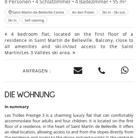
8 Personen • 4 Schlafzimmer • 4 Badezimmer • 95 m²
Saint-Martin-de-Belleville Centre
An den Pisten
Ski in - Ski out
Ski in
Self catering
4 bedroom flat, located on the first floor of a
residence in Saint Martin de Belleville. Balcony, close to
all amenities and ski-in/out access to the Saint
Martin/Les 3 Vallées ski area.
ANFRAGEN :
DIE WOHNUNG
In summary
Les Trolles Prestige 3 is a charming luxury flat that can comfortably
accommodate four adults and four children. It is located on the first
floor of a residence, in the heart of Saint Martin de Belleville. It offers
an ideal location, allowing access to and from the slopes directly from
the residence and access to the shops and restaurants in the centre in