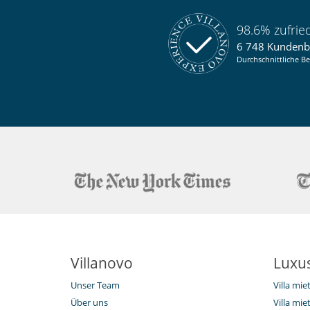
98.6% zufri
6 748 Kunden
Durchschnittliche Be
Villanovo
Luxus
Unser Team
Villa mi
Über uns
Villa mie