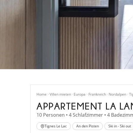
Home
Villen mieten
Europa
Frankreich
Nordalpen
Ti
APPARTEMENT LA LA
10 Personen • 4 Schlafzimmer • 4 Badezimm
Tignes Le Lac
An den Pisten
Ski in - Ski out