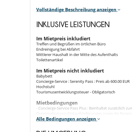
Vollständige Beschreibung anzeigen
Für Ihre Mahlzeiten
INKLUSIVE LEISTUNGEN
Sie kochen selbst
Für Ihren Komfort und Ihr Wohlbefinden
Im Mietpreis inkludiert
Privatparkplatz
Treffen und Begrüßen im örtlichen Büro
Terrasse
Endreinigung bei Abfahrt
Mittlerer Haushalt in der Mitte des Aufenthalts
In der Nähe
Toilettenartikel
In der Nähe von Skischulen
Ski in - Ski out
Im Mietpreis nicht inkludiert
Babybett
Küche und Ausstattung
Concierge-Service : Serenity Pass : Preis ab 600.00 EUR
amerikanische Küche
Hochstuhl
Tourismusentwicklungssteuer - Obligatorisch
Unterhaltung, Wohlbefinden & Sport
Internetzugang (Wifi)
Mietbedingungen
- Concierge-Service Pass Plus : Beinhaltet zusätzlich z
Organisation von Einkaufslieferungen sowie die Reserv
Alle Bedingungen anzeigen
Babysitting, Aktivitäten, Wellnessangeboten und Wei
- Concierge-Service Serenity Pass : Beinhaltet zusätzl
Buchung eines Kochs/Caterers im Haus (je nach Katego