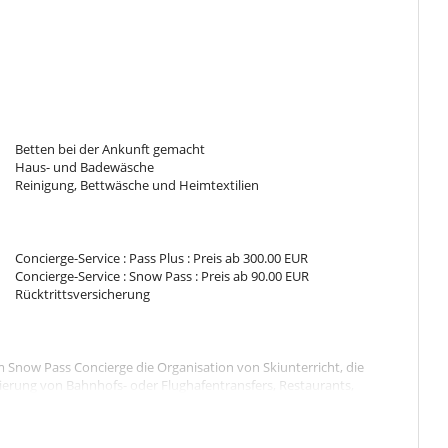
Skischrank
Betten bei der Ankunft gemacht
Wohnzimmer
Haus- und Badewäsche
Reinigung, Bettwäsche und Heimtextilien
Pisten weniger als 100 m entfernt
Concierge-Service : Pass Plus : Preis ab 300.00 EUR
Concierge-Service : Snow Pass : Preis ab 90.00 EUR
voll ausgestattete Küche
Rücktrittsversicherung
Skischuhwärmern
um Snow Pass Concierge die Organisation von Skiunterricht, die
ierung von Bahnhofs- oder Flughafentransfers, Restaurants,
hnachtsdekorationen.
ich zum Snow Pass Concierge und zum Pass Plus Concierge die
rie des Anwesens), eines Butlers (ab einem bestimmten Betrag),