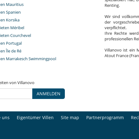
ten Mauritius
Renting.
eten Spanien
Wir sind vollkomm
ten Korsika
der vorgeschrieb
ieten Méribel
verpflichtet.
Ihre Rechte werd
ieten Courchevel
professionellen R
ten Portugal
Villanovo ist ein 
ten Île de Ré
Atout France (Fran
eten Marrakesch Swimmingpool
eiten von Villanovo
ANMELDEN
e uns
Eigentümer Villen
Site map
Partnerprogramm
Rec