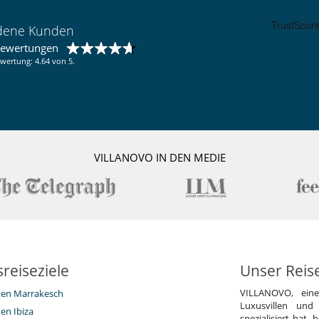
edene Kunden
bewertungen
wertung: 4.64 von 5.
VILLANOVO IN DEN MEDIE
reiseziele
Unser Reis
VILLANOVO, ein
eten Marrakesch
Luxusvillen und
ten Ibiza
spezialisiert hat,