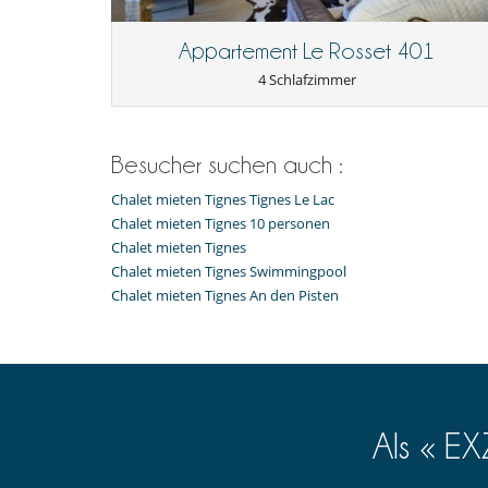
Stornobedingungen und Stornogebühre
Appartement Le Rosset 401
- Änderungen/Stornierung der Buchungen senden Sie bi
- Die Stornobedingungen beziehen sich auf die Ortszeit
4 Schlafzimmer
- .
- Bei Stornierung kann die Höhe der Anzahlung nicht e
- Stornierung ab
31 Tage
vor Anreisetermin :
100 %
des
- Bei Nichterscheinen :
100 %
des Gesamtbetrages sind 
Besucher suchen auch :
Chalet mieten Tignes Tignes Le Lac
Chalet mieten Tignes 10 personen
Chalet mieten Tignes
Chalet mieten Tignes Swimmingpool
Chalet mieten Tignes An den Pisten
Als « E