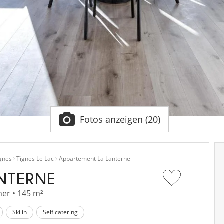
Fotos anzeigen (20)
gnes
Tignes Le Lac
Appartement La Lanterne
NTERNE
er • 145 m²
Ski in
Self catering