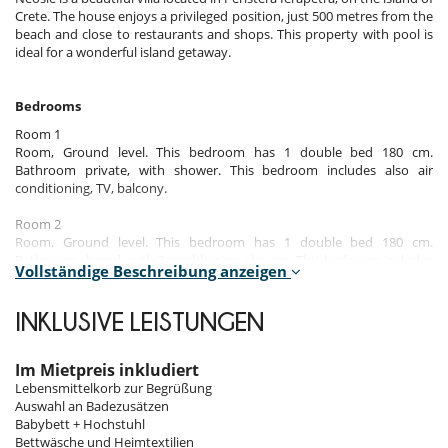
Crete. The house enjoys a privileged position, just 500 metres from the
beach and close to restaurants and shops. This property with pool is
ideal for a wonderful island getaway.
Bedrooms
Room 1
Room, Ground level. This bedroom has 1 double bed 180 cm.
Bathroom private, with shower. This bedroom includes also air
conditioning, TV, balcony.
Room 2
Room, Ground level. This bedroom has 1 double bed 180 cm.
Bathroom shared, with 2 washbasins, shower. This bedroom includes
Vollständige Beschreibung anzeigen
also air conditioning, safe, balcony.
Room 3
INKLUSIVE LEISTUNGEN
Room, Ground level. This bedroom has 2 twin beds. Bathroom shared,
with 2 washbasins, shower. This bedroom includes also air
conditioning, balcony.
Im Mietpreis inkludiert
Lebensmittelkorb zur Begrüßung
Auswahl an Badezusätzen
Indoors
Babybett + Hochstuhl
Bettwäsche und Heimtextilien