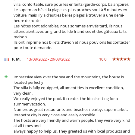
villa, confortable, sûre pour les enfants (garde-corps, balançoire).
Le supermarché et la plage les plus proches sont à 5 minutes en
voiture, mais il y a d'autres belles plages à trouver à une demi-
heure de route.
Les hôtes sont adorables, nous sommes arrivés tard, ils nous
attendaient avec un grand bol de friandises et des gâteaux faits
maison.
Ils ont imprimé nos billets d'avion et nous pouvions les contacter
pour toute demande.
F. M.
13/08/2022 - 20/08/2022
10.0
Impressive view over the sea and the mountains, the house is
located perfectly.
The villa is fully equipped, all amentities in excellent condition,
very clean.
We really enjoyed the pool, it creates the ideal setting for a
summer vacation.
Numerous great restaurants and beaches nearby, supermarket,
Ierapetra city is very close and easily accesible.
The hosts are very friendly and warm people, they were very kind
at all times and
always happy to help us. They greeted us with local products and