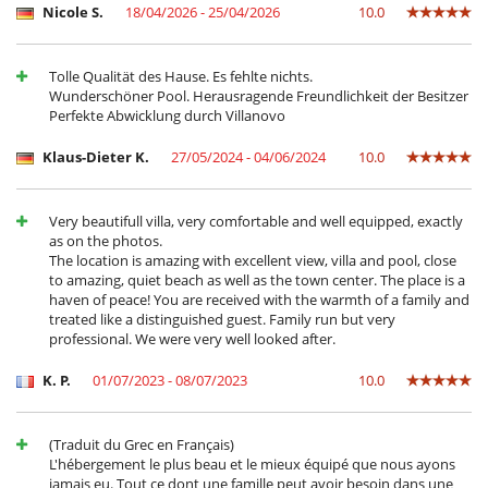
Unterhaltung, Wohlbefinden & Sport
Nicole S.
18/04/2026 - 25/04/2026
10.0
Fernseher
Internetzugang (Wifi)
Pool mit Überlauf
Tolle Qualität des Hause. Es fehlte nichts.
Privater Außen-Swimmingpool
Wunderschöner Pool. Herausragende Freundlichkeit der Besitzer
Perfekte Abwicklung durch Villanovo
Klaus-Dieter K.
27/05/2024 - 04/06/2024
10.0
Very beautifull villa, very comfortable and well equipped, exactly
as on the photos.
The location is amazing with excellent view, villa and pool, close
to amazing, quiet beach as well as the town center. The place is a
haven of peace! You are received with the warmth of a family and
treated like a distinguished guest. Family run but very
professional. We were very well looked after.
K. P.
01/07/2023 - 08/07/2023
10.0
(Traduit du Grec en Français)
L'hébergement le plus beau et le mieux équipé que nous ayons
jamais eu. Tout ce dont une famille peut avoir besoin dans une