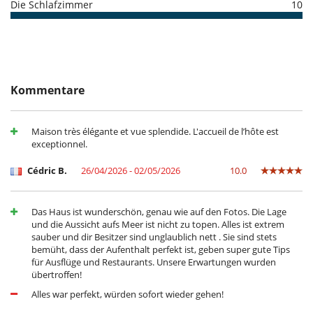
bezahlen
Die Schlafzimmer
10
Sonnenliegen am Pool
Terrasse(n)
MHTE 1040Κ0000232600
Für Ihren Komfort und Ihr Wohlbefinden
Fernsehraum
Kamin
Kombiniertes Ess- und Wohnzimmer
Kommentare
Privatparkplatz
Veranda
Zentralheizung
Maison très élégante et vue splendide. L'accueil de l’hôte est
exceptionnel.
Kinder
Hochstuhl
Cédric B.
26/04/2026 - 02/05/2026
10.0
Kinder willkommen
Kinderbett
Küche und Ausstattung
Das Haus ist wunderschön, genau wie auf den Fotos. Die Lage
Doppelkühlschrank
und die Aussicht aufs Meer ist nicht zu topen. Alles ist extrem
Eismaschine
sauber und dir Besitzer sind unglaublich nett . Sie sind stets
Kaffeemaschine (Kapsel)
bemüht, dass der Aufenthalt perfekt ist, geben super gute Tips
Mixer
für Ausflüge und Restaurants. Unsere Erwartungen wurden
voll ausgestattete Küche
übertroffen!
Zentrifugenentsafter
Alles war perfekt, würden sofort wieder gehen!