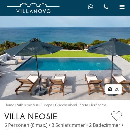
20
Home
Villen mieten
Europa
Griechenland
Kreta
Ierápetra
VILLA NEOSIE
6 Personen (8 max.) • 3 Schlafzimmer • 2 Badezimmer •