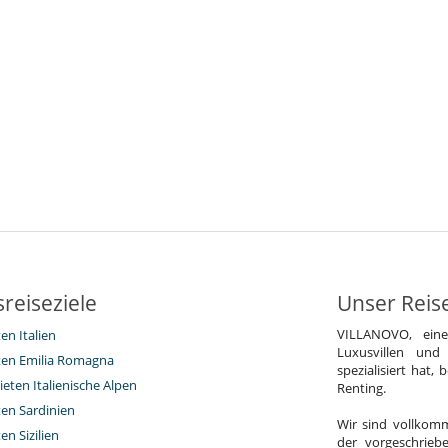
reiseziele
Unser Reis
VILLANOVO, ein
ten Italien
Luxusvillen und
eten Emilia Romagna
spezialisiert hat,
eten Italienische Alpen
Renting.
ten Sardinien
Wir sind vollkomm
en Sizilien
der vorgeschrieb