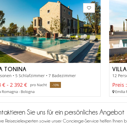
LA TONINA
VILL
rsonen • 5 Schlafzimmer • 7 Badezimmer
12 Pers
 € - 2 392 €
Preis 
pro Nacht
-10%
a Romagna - Bologna
Emilia
taktieren Sie uns für ein persönliches Angebot
re Reisezielexperten sowie unser Concierge-Service helfen Ihnen b