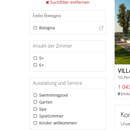
Suchfilter entfernen
Emilia Romagna
Bologna
Anzahl der Zimmer
5+
6+
VIL
10 Pe
Ausstattung und Service
1 043
Emili
Swimmingpool
Garten
Spa
Kon
Spielzimmer
Kinder willkommen
Unse