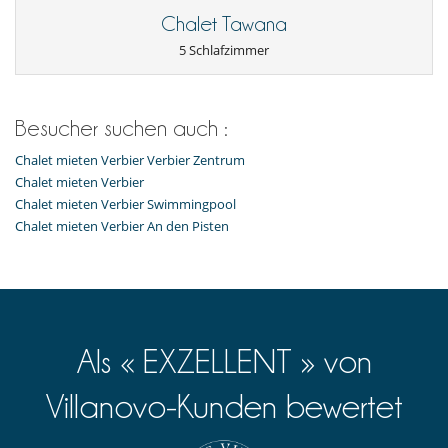
Chalet Tawana
5 Schlafzimmer
Draußen
Balkon
Parkmöglichkeit
Überdachter Parkplatz
Besucher suchen auch :
Für Ihre Mahlzeiten
Chalet mieten Verbier Verbier Zentrum
Sie kochen selbst
Chalet mieten Verbier
Für Ihren Komfort und Ihr Wohlbefinden
Chalet mieten Verbier Swimmingpool
Fernsehraum
Chalet mieten Verbier An den Pisten
Kamin
Kombiniertes Ess- und Wohnzimmer
In der Nähe
Skipisten zu Fuß erreichbar
Kinder
Als « EXZELLENT » von
Kinder willkommen
Küche und Ausstattung
Villanovo-Kunden bewertet
amerikanische Küche
voll ausgestattete Küche