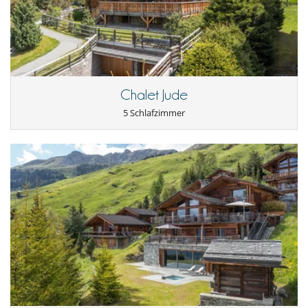
Independent Stay
Exclusive Chalet
Meet and Greet on arrival
Alpine provisions basket
Fresh linen and towels
Mid-week towel change
Daily housekeeping
Chalet Jude
Aesop bathroom amenities
Robes and slippers
5 Schlafzimmer
Personalised checkout
Pre-arrival concierge (Mon-Fri, 08:30 - 18:00)
In-resort concierge ( Daily, 08:30 - 18:00)
* Add a private Chef, driver or in-chalet wellness through
our à la carte Menu.
Location
Situated on a sunny plateau, the chalet offers convenient access to
the main attractions. A five-minute walk from the Médran chairlift and
ten minutes from the centre of Verbier, you can easily explore the
slopes (a five-minute walk away) or the village. A chauffeur service is
available to make your journeys easier, making skiing and trips into
town simple and enjoyable. en ville simples et agréables.