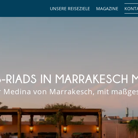
UNSERE REISEZIELE
MAGAZINE
KONTA
-RIADS IN MARRAKESCH 
er Medina von Marrakesch, mit maßge