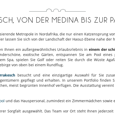
CH, VON DER MEDINA BIS ZUR P
erende Metropole in Nordafrika, die nur einen Katzensprung von 
der lassen Sie sich von der Landschaft der Haouz-Ebene nahe der
eten Ihnen ein außergewöhnliches Urlaubsrlebnis in
einem der sch
erschöne, exotische Gärten, entspannen Sie am Pool eines pr
em Spa, spielen Sie Golf oder reiten Sie durch die Wüste Agafay
Gebirge von oben bei einem Rundflug.
rrakesch
besucht und eine einzigartige Auswahl für Sie zusamm
igentümern gepflegt und erhalten. In unserem Portfolio finden 
schen, meist begrünten Innenhof verfügen. Die Ausstattung verein
ool
und das Hauspersonal, zumindest ein Zimmermädchen sowie 
r Sorgfalt ausgewählt. Das Team vor Ort steht Ihnen jederzeit 