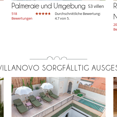
Palmeraie und Umgebung
R
53 villen
518
Durchschnittliche Bewertung:
Bewertungen
4.7 von 5.
20
B
VILLANOVO SORGFÁLLTIG AUSGE