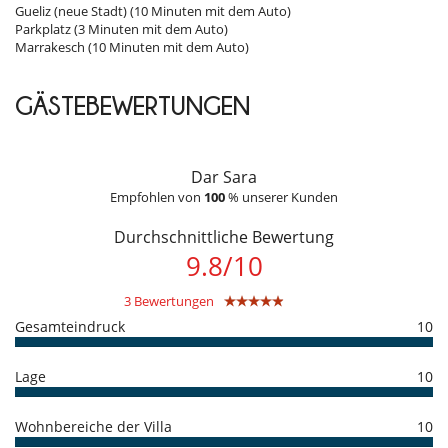
Personal
Gueliz (neue Stadt) (10 Minuten mit dem Auto)
- kein Swimming guard
Riad mit Personal
Parkplatz (3 Minuten mit dem Auto)
- Keine Sicherheitszaun am Pool
Villa mit Personal
Marrakesch (10 Minuten mit dem Auto)
- Kinder willkommen
- Rauchen ist auf dem Gelände nicht erlaubt
Unterhaltung, Wohlbefinden & Sport
- Sprache des Personals : Arabisch - Französisch
Hammam
GÄSTEBEWERTUNGEN
- Check-in :
14:00 h
- Check out :
12:00 h
Internetzugang (Wifi)
- Betrag der Kaution, die vom Eigentümer verlangt wird :
1 000.00 EUR
Schwimmbecken
- Die Mietkaution ist in der folgenden Form zu zahlen :
Schwimmbecken im Innenhof
Vorautorisierung Ihrer Kreditkarte (Betrag nicht belastet)
Dar Sara
Buchungsbedingungen
Empfohlen von
100
% unserer Kunden
- Höhe der Anzahlung bei Buchung an Villanovo :
40 %
- 2. Zahlung
35 Tage
vor Anreisetermin :
60 %
des Gesamtbetrages sind
Durchschnittliche Bewertung
an Villanovo zu bezahlen.
9.8
/
10
- Der Buchungspreis enthält keine Nebenkosten oder Leistungen auf
Anfrage, die Ihrer letzten Rechnung hinzugefügt werden.
3 Bewertungen
Stornobedingungen und Stornogebühren
Gesamteindruck
10
- Änderungen/Stornierung der Buchungen senden Sie bitte eine E-Mail
- Die Stornobedingungen beziehen sich auf die Ortszeit des
Lage
10
Villastandortes
- Bei Stornierung kann die Höhe der Anzahlung nicht erstattet werden.
- Stornierung ab
35 Tage
vor Anreisetermin :
100 %
des
Wohnbereiche der Villa
10
Gesamtbetrages sind an Villanovo zu bezahlen.