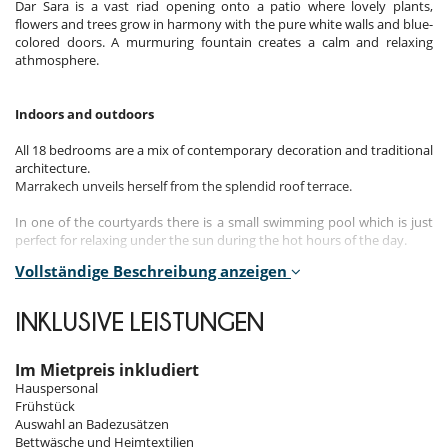
Dar Sara is a vast riad opening onto a patio where lovely plants,
flowers and trees grow in harmony with the pure white walls and blue-
colored doors. A murmuring fountain creates a calm and relaxing
athmosphere.
Indoors and outdoors
All 18 bedrooms are a mix of contemporary decoration and traditional
architecture.
Marrakech unveils herself from the splendid roof terrace.
In one of the courtyards there is a small swimming pool which is just
perfect for relaxing under the sun during the hot hours of the day.
Vollständige Beschreibung anzeigen
You can give yourself a wonderful treat and go for a scrubbing,
washing and massage in the hammam beldi. Dar Assara is connected
to Dar Sara Srira which we offer also for booking.
INKLUSIVE LEISTUNGEN
Location
Im Mietpreis inkludiert
Hauspersonal
Dar Sara is located in Dar el Bacha quarter, less than 10 minutes away
Frühstück
from Jaama el Fna square.
Auswahl an Badezusätzen
Bettwäsche und Heimtextilien