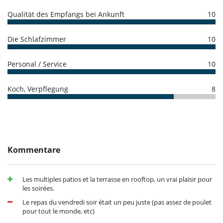
- Bei Nichterscheinen :
100 %
des Gesamtbetrages sind an Villanovo zu
bezahlen
Qualität des Empfangs bei Ankunft
10
Die Schlafzimmer
10
Personal / Service
10
Koch, Verpflegung
8
Kommentare
Les multiples patios et la terrasse en rooftop, un vrai plaisir pour
les soirées.
Le repas du vendredi soir était un peu juste (pas assez de poulet
pour tout le monde, etc)