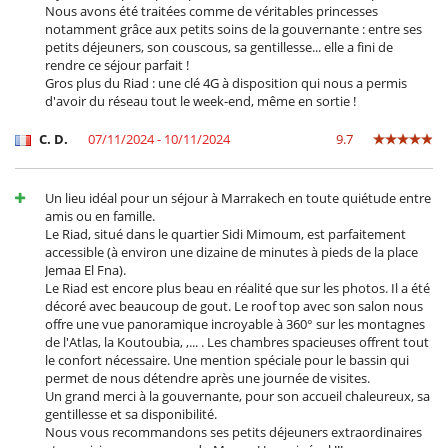
Nous avons été traitées comme de véritables princesses
notamment grâce aux petits soins de la gouvernante : entre ses
petits déjeuners, son couscous, sa gentillesse... elle a fini de
rendre ce séjour parfait !
Gros plus du Riad : une clé 4G à disposition qui nous a permis
d'avoir du réseau tout le week-end, même en sortie !
C. D.
07/11/2024 - 10/11/2024
9.7
Un lieu idéal pour un séjour à Marrakech en toute quiétude entre
amis ou en famille.
Le Riad, situé dans le quartier Sidi Mimoum, est parfaitement
accessible (à environ une dizaine de minutes à pieds de la place
Jemaa El Fna).
Le Riad est encore plus beau en réalité que sur les photos. Il a été
décoré avec beaucoup de gout. Le roof top avec son salon nous
offre une vue panoramique incroyable à 360° sur les montagnes
de l'Atlas, la Koutoubia, ,... . Les chambres spacieuses offrent tout
le confort nécessaire. Une mention spéciale pour le bassin qui
permet de nous détendre après une journée de visites.
Un grand merci à la gouvernante, pour son accueil chaleureux, sa
gentillesse et sa disponibilité.
Nous vous recommandons ses petits déjeuners extraordinaires