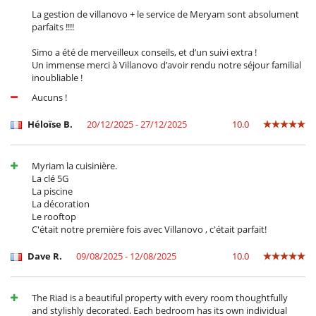
Mixer
La gestion de villanovo + le service de Meryam sont absolument
voll ausgestattete Küche
parfaits !!!!
Waschmaschine
Zentrifugenentsafter
Simo a été de merveilleux conseils, et d’un suivi extra !
Un immense merci à Villanovo d’avoir rendu notre séjour familial
Personal
inoubliable !
Immobilie mit Personal
Aucuns !
Unterhaltung, Wohlbefinden & Sport
Héloïse B.
20/12/2025 - 27/12/2025
10.0
Außenbar
Beheizter Pool
Fernseher
Internetzugang (Wifi)
Myriam la cuisinière.
Kabel- oder Satellitenfernsehen oder Internet
La clé 5G
Karten- und Brettspiele
La piscine
Music speaker
La décoration
Le rooftop
C'était notre première fois avec Villanovo , c'était parfait!
Dave R.
09/08/2025 - 12/08/2025
10.0
The Riad is a beautiful property with every room thoughtfully
and stylishly decorated. Each bedroom has its own individual