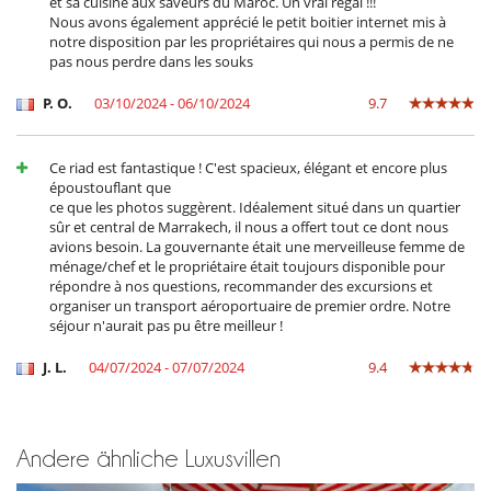
et sa cuisine aux saveurs du Maroc. Un vrai régal !!!
Nous avons également apprécié le petit boitier internet mis à
notre disposition par les propriétaires qui nous a permis de ne
pas nous perdre dans les souks
P. O.
03/10/2024 - 06/10/2024
9.7
Ce riad est fantastique ! C'est spacieux, élégant et encore plus
époustouflant que
ce que les photos suggèrent. Idéalement situé dans un quartier
sûr et central de Marrakech, il nous a offert tout ce dont nous
avions besoin. La gouvernante était une merveilleuse femme de
ménage/chef et le propriétaire était toujours disponible pour
répondre à nos questions, recommander des excursions et
organiser un transport aéroportuaire de premier ordre. Notre
séjour n'aurait pas pu être meilleur !
J. L.
04/07/2024 - 07/07/2024
9.4
Andere ähnliche Luxusvillen