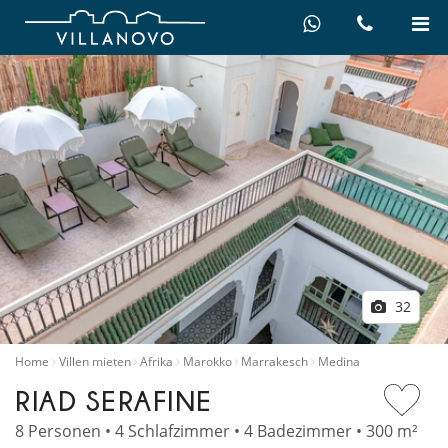
32
Home
Villen mieten
Afrika
Marokko
Marrakesch
Medina
RIAD SERAFINE
8 Personen • 4 Schlafzimmer • 4 Badezimmer • 300 m²