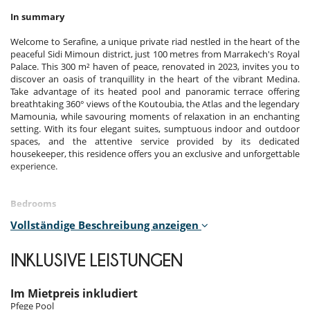
In summary
Welcome to Serafine, a unique private riad nestled in the heart of the
peaceful Sidi Mimoun district, just 100 metres from Marrakech's Royal
Palace. This 300 m² haven of peace, renovated in 2023, invites you to
discover an oasis of tranquillity in the heart of the vibrant Medina.
Take advantage of its heated pool and panoramic terrace offering
breathtaking 360° views of the Koutoubia, the Atlas and the legendary
Mamounia, while savouring moments of relaxation in an enchanting
setting. With its four elegant suites, sumptuous indoor and outdoor
spaces, and the attentive service provided by its dedicated
housekeeper, this residence offers you an exclusive and unforgettable
experience.
Bedrooms
Vollständige Beschreibung anzeigen
Each bedroom is tastefully personalised, featuring subtle, elegant
decor that invites you to relax.
INKLUSIVE LEISTUNGEN
Room 1
Room, Ground level. This bedroom has 1 double bed 160 cm.
Bathroom private, with shower. WC in the bathroom. This bedroom
Im Mietpreis inkludiert
includes also air conditioning, dressing room.
Pfege Pool