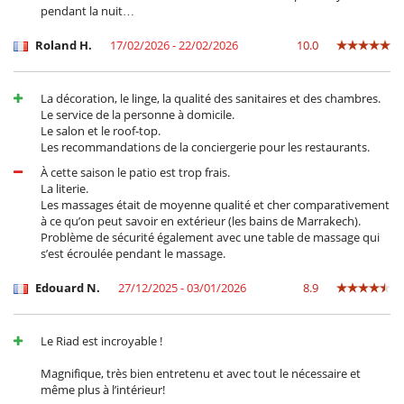
pendant la nuit…
Draußen
Liegestühle auf der Terrasse
Roland H.
17/02/2026 - 22/02/2026
10.0
Loungebereich auf der Terrasse
Sommerküche
Terrasse(n)
La décoration, le linge, la qualité des sanitaires et des chambres.
Le service de la personne à domicile.
Für Ihre Mahlzeiten
Le salon et le roof-top.
Bed & Breakfast
Les recommandations de la conciergerie pour les restaurants.
Für Ihren Komfort und Ihr Wohlbefinden
À cette saison le patio est trop frais.
La literie.
Als Terrasse ausgebautes Rooftop
Les massages était de moyenne qualité et cher comparativement
Kamin
à ce qu’on peut savoir en extérieur (les bains de Marrakech).
Klimaanlage im ganzen Haus
Problème de sécurité également avec une table de massage qui
Kombiniertes Ess- und Wohnzimmer
s’est écroulée pendant le massage.
Kinder
Hochstuhl
Edouard N.
27/12/2025 - 03/01/2026
8.9
Kinder willkommen
Kinderbett
Kinderbücher
Le Riad est incroyable !
Spiele für Kinder
Magnifique, très bien entretenu et avec tout le nécessaire et
Küche und Ausstattung
même plus à l’intérieur!
Kaffeemaschine (Kapsel)