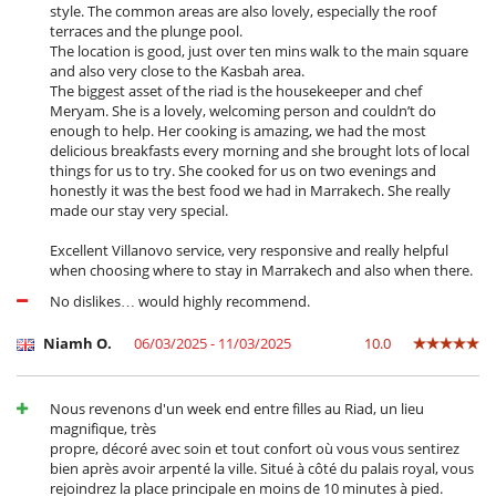
style. The common areas are also lovely, especially the roof
terraces and the plunge pool.
The location is good, just over ten mins walk to the main square
and also very close to the Kasbah area.
The biggest asset of the riad is the housekeeper and chef
Meryam. She is a lovely, welcoming person and couldn’t do
enough to help. Her cooking is amazing, we had the most
delicious breakfasts every morning and she brought lots of local
things for us to try. She cooked for us on two evenings and
honestly it was the best food we had in Marrakech. She really
made our stay very special.
Excellent Villanovo service, very responsive and really helpful
when choosing where to stay in Marrakech and also when there.
No dislikes… would highly recommend.
Niamh O.
06/03/2025 - 11/03/2025
10.0
Nous revenons d'un week end entre filles au Riad, un lieu
magnifique, très
propre, décoré avec soin et tout confort où vous vous sentirez
bien après avoir arpenté la ville. Situé à côté du palais royal, vous
rejoindrez la place principale en moins de 10 minutes à pied.