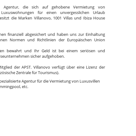
e Agentur, die sich auf gehobene Vermietung von
 Luxuswohnungen für einen unvergesslichen Urlaub
 besitzt die Marken Villanovo, 1001 Villas und Ibiza House
en finanziell abgesichert und haben uns zur Einhaltung
enen Normen und Richtlinien der Europäischen Union
en bewahrt und Ihr Geld ist bei einem seriösen und
eiseunternehmen sicher aufgehoben.
Mitglied der APST. Villanovo verfügt über eine Lizenz der
zösische Zentrale für Tourismus).
spezialisierte Agentur für die Vermietung von Luxusvillen
mmingpool, etc.