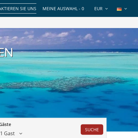
KTIEREN SIE UNS
MEINE AUSWAHL -
0
EUR
VEN
Gäste
SUCHE
1 Gast