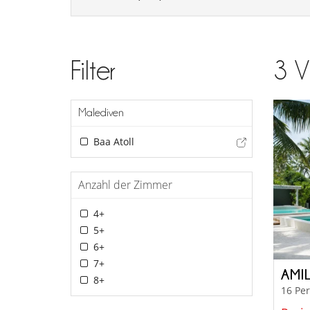
Filter
3
V
Malediven
Baa Atoll
Anzahl der Zimmer
4+
5+
6+
7+
AMI
8+
16 Pe