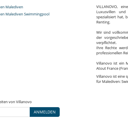
VILLANOVO, ein
eten Malediven
Luxusvillen und
eten Malediven Swimmingpool
spezialisiert hat,
Renting.
Wir sind vollkomm
der vorgeschrieb
verpflichtet.
Ihre Rechte werd
professionellen R
Villanovo ist ein 
Atout France (Fran
Villanovo ist eine 
für Malediven: Swi
eiten von Villanovo
ANMELDEN