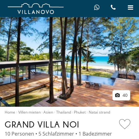
40
Home
Villen mieten
Asien
Thailand
Phuket
Natai strand
GRAND VILLA NOI
10 Personen • 5 Schlafzimmer • 1 Badezimmer