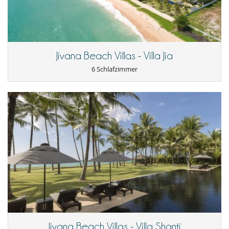
Internetzugang (Wifi)
Jacuzzi
Pickleball Court
privater Pool
Tischtennis
Whirlpool
Jivana Beach Villas - Villa Jia
6 Schlafzimmer
Jivana Beach Villas - Villa Shanti