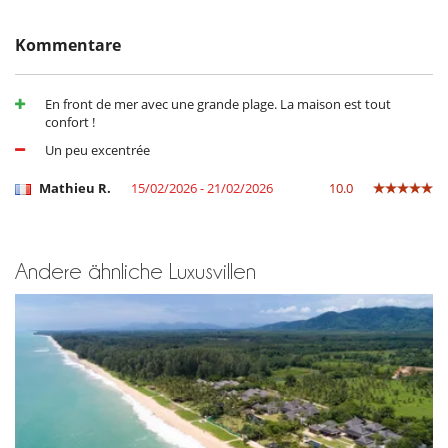
Haartrockner
Klimanlage
Kommentare
Weinlagerung (Temperaturregelung)
Kinder
En front de mer avec une grande plage. La maison est tout
Hochstuhl
confort !
Kinderbett
Un peu excentrée
Küche und Ausstattung
Bügeleisen
Mathieu R.
15/02/2026 - 21/02/2026
10.0
Kaffeemaschine
Kühlschrank
Mikrowelle
Toaster
voll ausgestattete Küche
Andere ähnliche Luxusvillen
Personal
Chef
Villa mit Personal
Unterhaltung, Wohlbefinden & Sport
Billiard
Bücher
Fernseher